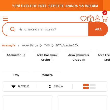
YENİ ÜYELERE ÖZEL SEPETTE ANINDA %5 İNDİRİM
YENİ ÜYELERE ÖZEL SEPETTE ANINDA %5 İNDİRİM
YENİ ÜYELERE ÖZEL SEPETTE ANINDA %5 İNDİRİM
0
ARA
Anasayfa
Yedek Parça
TVS
RTR Apache 200
Alternatör
(5)
Arka Basamak
Arka Çamurluk
Arka Fre
Grubu
(1)
Grubu
(1)
Gru
TVS
Monero
FİLTRELE
SIRALA