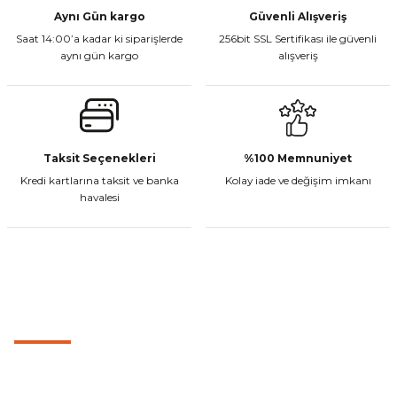
Aynı Gün kargo
Güvenli Alışveriş
Saat 14:00’a kadar ki siparişlerde
256bit SSL Sertifikası ile güvenli
aynı gün kargo
alışveriş
Taksit Seçenekleri
%100 Memnuniyet
Kredi kartlarına taksit ve banka
Kolay iade ve değişim imkanı
havalesi
MÜŞTERİ HİZMETLERİ
0501 053 07 07