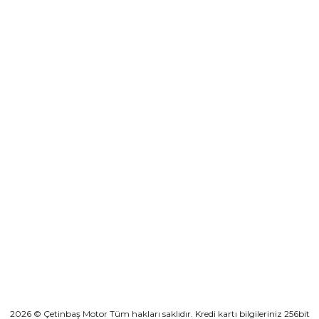
0501 053 07 07
destek@cetinbasmotor.com
Yeşilova Mah. Aspendos Bulv. No:176/D Kat -2 Muratpaşa/Antalya
KURUMSAL
KATEGORİLER
HIZLI BAĞLANTILAR
2026 © Çetinbaş Motor Tüm hakları saklıdır. Kredi kartı bilgileriniz 256bit