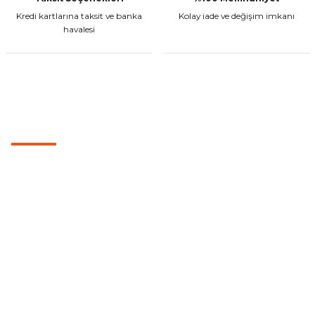
Kredi kartlarına taksit ve banka
Kolay iade ve değişim imkanı
havalesi
MÜŞTERİ HİZMETLERİ
0501 053 07 07
0501 053 07 07
destek@cetinbasmotor.com
Yeşilova Mah. Aspendos Bulv. No:176/D Kat -2 Muratpaşa/Antalya