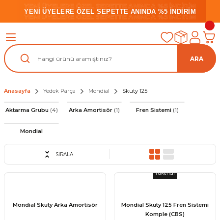
YENİ ÜYELERE ÖZEL SEPETTE ANINDA %5 İNDİRİM
YENİ ÜYELERE ÖZEL SEPETTE ANINDA %5 İNDİRİM
YENİ ÜYELERE ÖZEL SEPETTE ANINDA %5 İNDİRİM
ARA
Anasayfa
Yedek Parça
Mondial
Skuty 125
Aktarma Grubu
(4)
Arka Amortisör
(1)
Fren Sistemi
(1)
Mondial
SIRALA
Tükendi
Mondial Skuty Arka Amortisör
Mondial Skuty 125 Fren Sistemi
Komple (CBS)