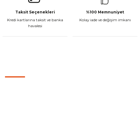
Taksit Seçenekleri
%100 Memnuniyet
Kredi kartlarına taksit ve banka
Kolay iade ve değişim imkanı
havalesi
MÜŞTERİ HİZMETLERİ
0501 053 07 07
0501 053 07 07
destek@cetinbasmotor.com
Yeşilova Mah. Aspendos Bulv. No:176/D Kat -2 Muratpaşa/Antalya