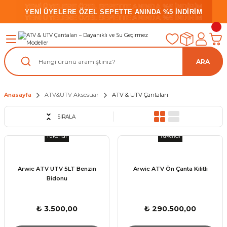
YENİ ÜYELERE ÖZEL SEPETTE ANINDA %5 İNDİRİM
YENİ ÜYELERE ÖZEL SEPETTE ANINDA %5 İNDİRİM
YENİ ÜYELERE ÖZEL SEPETTE ANINDA %5 İNDİRİM
ARA
Anasayfa
ATV&UTV Aksesuar
ATV & UTV Çantaları
SIRALA
Tükendi
Tükendi
Arwic ATV UTV 5LT Benzin
Arwic ATV Ön Çanta Kilitli
Bidonu
₺ 3.500,00
₺ 290.500,00