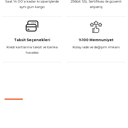
Saat 14:00’a kadar ki siparişlerde
256bit SSL Sertifikası ile güvenli
aynı gün kargo
alışveriş
Taksit Seçenekleri
%100 Memnuniyet
Kredi kartlarına taksit ve banka
Kolay iade ve değişim imkanı
havalesi
MÜŞTERİ HİZMETLERİ
0501 053 07 07
0501 053 07 07