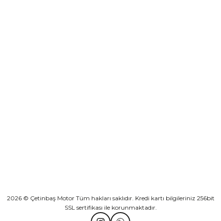
destek@cetinbasmotor.com
Yeşilova Mah. Aspendos Bulv. No:176/D Kat -2 Muratpaşa/Antalya
KURUMSAL
KATEGORİLER
HIZLI BAĞLANTILAR
2026 © Çetinbaş Motor Tüm hakları saklıdır. Kredi kartı bilgileriniz 256bit
SSL sertifikası ile korunmaktadır.