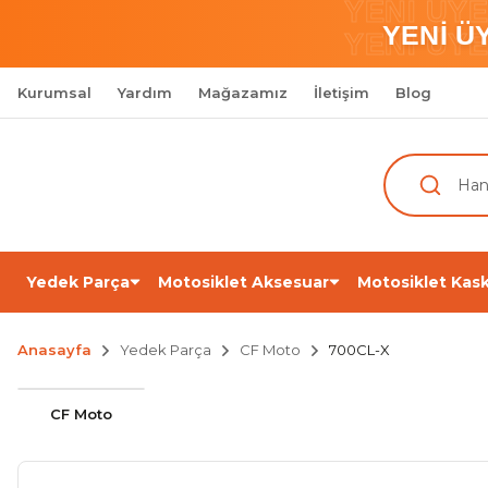
YENİ ÜY
YENİ Ü
YENİ ÜY
Kurumsal
Yardım
Mağazamız
İletişim
Blog
Yedek Parça
Motosiklet Aksesuar
Motosiklet Kask
Anasayfa
Yedek Parça
CF Moto
700CL-X
CF Moto