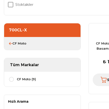
Stoktakiler
700CL-X
CF Moto
CF Mot
Basama
₺ 
Tüm Markalar
CF Moto (9)
Hızlı Arama