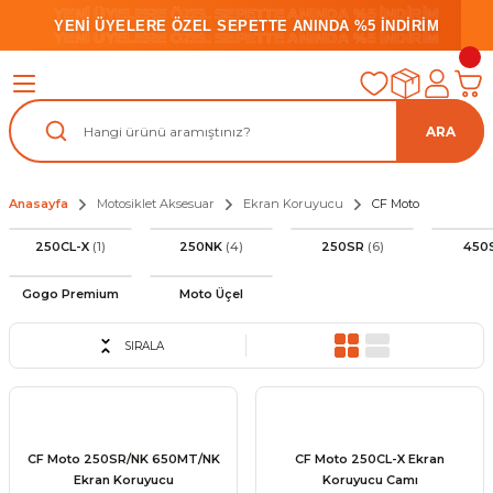
YENİ ÜYELERE ÖZEL SEPETTE ANINDA %5 İNDİRİM
YENİ ÜYELERE ÖZEL SEPETTE ANINDA %5 İNDİRİM
YENİ ÜYELERE ÖZEL SEPETTE ANINDA %5 İNDİRİM
ARA
Anasayfa
Motosiklet Aksesuar
Ekran Koruyucu
CF Moto
250CL-X
(1)
250NK
(4)
250SR
(6)
450
Gogo Premium
Moto Üçel
SIRALA
CF Moto 250SR/NK 650MT/NK
CF Moto 250CL-X Ekran
Ekran Koruyucu
Koruyucu Camı