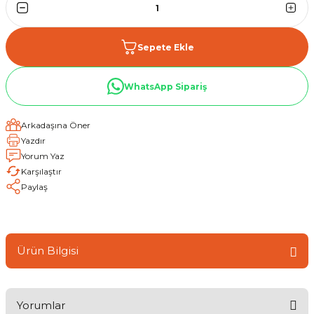
Sepete Ekle
WhatsApp Sipariş
Arkadaşına Öner
Yazdır
Yorum Yaz
Karşılaştır
Paylaş
Ürün Bilgisi
Yorumlar