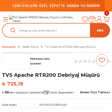
YENİ ÜYELERE ÖZEL SEPETTE ANINDA %5 İNDİRİM
YENİ ÜYELERE ÖZEL SEPETTE ANINDA %5 İNDİRİM
YENİ ÜYELERE ÖZEL SEPETTE ANINDA %5 İNDİRİM
0
ARA
Anasayfa
Yedek Parça
TVS Apache RTR200 Debriyaj Müşürü
Markanın tüm
(0) Yorum
ürünleri
TVS Apache RTR200 Debriyaj Müşürü
₺ 725,18
₺
99
'den başlayan taksitlerle!
Taksit Seçenekleri
Beden Ölçü Tablosu
Stok Kodu
Y4TVS7000B0449