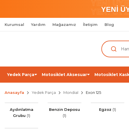
YENİ ÜY
YENİ Ü
YENİ ÜY
Kurumsal
Yardım
Mağazamız
İletişim
Blog
Yedek Parça
Motosiklet Aksesuar
Motosiklet Kask
Anasayfa
Yedek Parça
Mondial
Exon 125
Aydınlatma
Benzin Deposu
Egzoz
(1)
Grubu
(1)
(1)