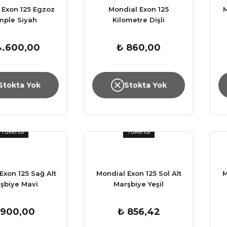
 Exon 125 Egzoz
Mondial Exon 125
M
mple Siyah
Kilometre Dişli
Mekanizması
4.600,00
₺ 860,00
Stokta Yok
Stokta Yok
Tükendi
Tükendi
Exon 125 Sağ Alt
Mondial Exon 125 Sol Alt
M
şbiye Mavi
Marşbiye Yeşil
 900,00
₺ 856,42