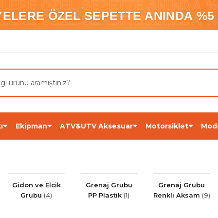
ELERE ÖZEL SEPETTE ANINDA %5
YELERE ÖZEL SEPETTE ANINDA %5 
ELERE ÖZEL SEPETTE ANINDA %5
ı
Ekipman
ATV&UTV Aksesuar
Motorsiklet
Mod
Gidon ve Elcik
Grenaj Grubu
Grenaj Grubu
Grubu
(4)
PP Plastik
(1)
Renkli Aksam
(9)