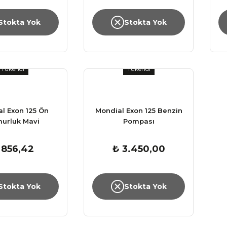
Stokta Yok
Stokta Yok
Tükendi
Tükendi
l Exon 125 Ön
Mondial Exon 125 Benzin
urluk Mavi
Pompası
 856,42
₺ 3.450,00
Stokta Yok
Stokta Yok