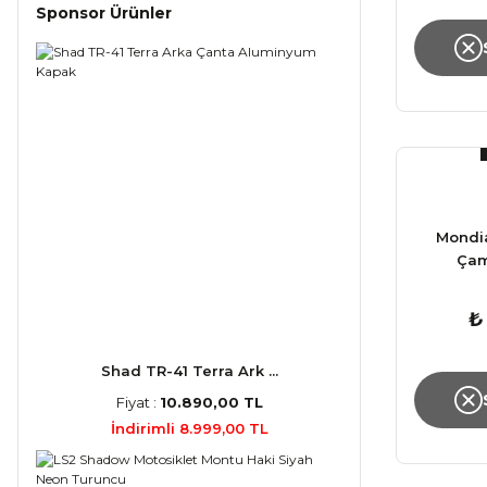
Sponsor Ürünler
Mondia
Çam
₺
Shad TR-41 Terra Ark ...
Fiyat :
10.890,00 TL
İndirimli 8.999,00 TL