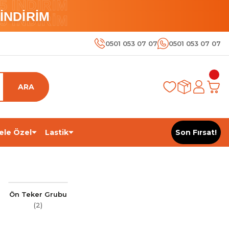
 İNDİRİM
İNDİRİM
 İNDİRİM
0501 053 07 07
0501 053 07 07
ARA
ele Özel
Lastik
Son Fırsat!
Ön Teker Grubu
(2)