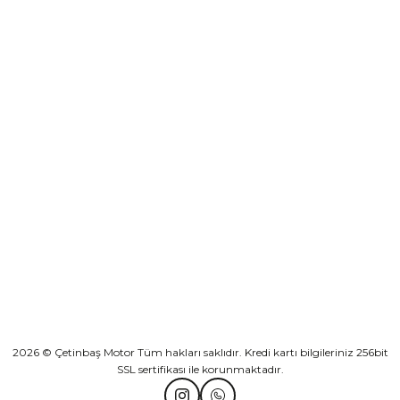
destek@cetinbasmotor.com
Yeşilova Mah. Aspendos Bulv. No:176/D Kat -2 Muratpaşa/Antalya
Sepete Ekle
KURUMSAL
Athena Ön Amortisör Yağ Keçesi Çift Yaylı NOK Kayaba Showa
KATEGORİLER
₺ 1.600,00
HIZLI BAĞLANTILAR
Sepete Ekle
2026 © Çetinbaş Motor Tüm hakları saklıdır. Kredi kartı bilgileriniz 256bit
TVS Wego Kilit Seti
Mondial Turismo 50 Kaporta Seti Sarı
SSL sertifikası ile korunmaktadır.