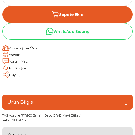
Sepete Ekle
WhatsApp Sipariş
Arkadaşına Öner
Yazdır
Yorum Yaz
Karşılaştır
Paylaş
Ürün Bilgisi
TVS Apache RTR200 Benzin Depo GRNJ Mavi Etiketli
Y4TVS7000A0568
Yorumlar