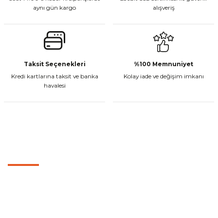
aynı gün kargo
alışveriş
Gönder
CF Moto 450MT Sol Kumanda Düğmeleri Komple
Taksit Seçenekleri
%100 Memnuniyet
Kredi kartlarına taksit ve banka
Kolay iade ve değişim imkanı
havalesi
₺ 2.800,00
Sepete Ekle
MÜŞTERİ HİZMETLERİ
CF Moto 450CL-C Sol Kumanda Düğmeleri Komple
0501 053 07 07
0501 053 07 07
₺ 2.892,73