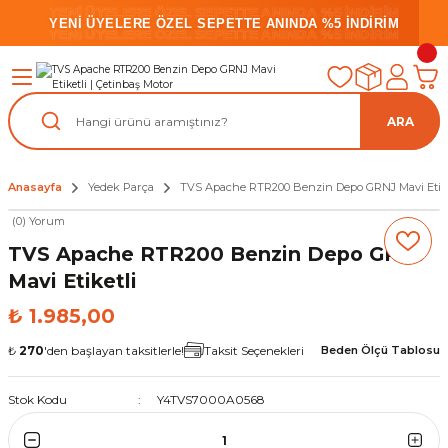
YENİ ÜYELERE ÖZEL SEPETTE ANINDA %5 İNDİRİM
YENİ ÜYELERE ÖZEL SEPETTE ANINDA %5 İNDİRİM
YENİ ÜYELERE ÖZEL SEPETTE ANINDA %5 İNDİRİM
ARA
Anasayfa
Yedek Parça
TVS Apache RTR200 Benzin Depo GRNJ Mavi Etike
(0) Yorum
TVS Apache RTR200 Benzin Depo GRNJ
Mavi Etiketli
₺ 1.985,00
₺
270
'den başlayan taksitlerle!
Taksit Seçenekleri
Beden Ölçü Tablosu
Stok Kodu
Y4TVS7000A0568