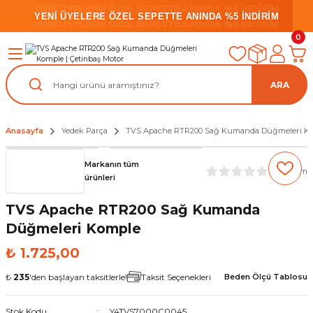
YENİ ÜYELERE ÖZEL SEPETTE ANINDA %5 İNDİRİM
YENİ ÜYELERE ÖZEL SEPETTE ANINDA %5 İNDİRİM
YENİ ÜYELERE ÖZEL SEPETTE ANINDA %5 İNDİRİM
0
ARA
Anasayfa
Yedek Parça
TVS Apache RTR200 Sağ Kumanda Düğmeleri K
Markanın tüm
(0) Yorum
ürünleri
TVS Apache RTR200 Sağ Kumanda
Düğmeleri Komple
₺ 1.725,00
₺
235
'den başlayan taksitlerle!
Taksit Seçenekleri
Beden Ölçü Tablosu
Stok Kodu
Y4TVS7000C0045