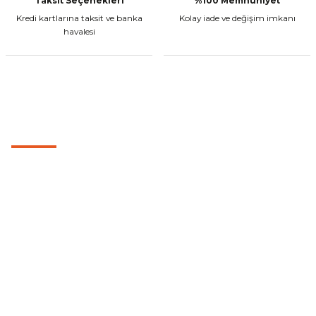
Taksit Seçenekleri
%100 Memnuniyet
Kredi kartlarına taksit ve banka
Kolay iade ve değişim imkanı
havalesi
MÜŞTERİ HİZMETLERİ
0501 053 07 07
0501 053 07 07
destek@cetinbasmotor.com
Yeşilova Mah. Aspendos Bulv. No:176/D Kat -2 Muratpaşa/Antalya