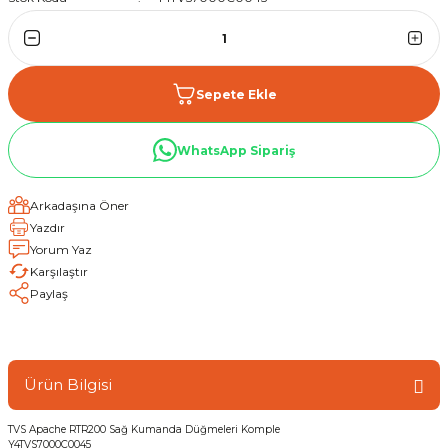
Sepete Ekle
WhatsApp Sipariş
Arkadaşına Öner
Yazdır
Yorum Yaz
Karşılaştır
Paylaş
Ürün Bilgisi
TVS Apache RTR200 Sağ Kumanda Düğmeleri Komple
Y4TVS7000C0045