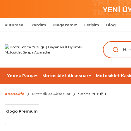
YENİ ÜY
YENİ Ü
YENİ ÜY
Kurumsal
Yardım
Mağazamız
İletişim
Blog
Yedek Parça
Motosiklet Aksesuar
Motosiklet Kask
Anasayfa
Motosiklet Aksesuar
Sehpa Yüzüğü
Gogo Premium