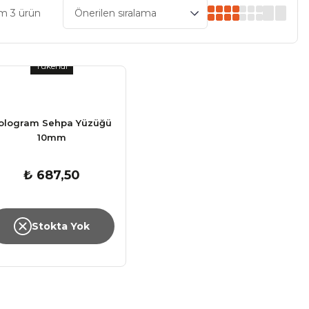
m 3 ürün
Tükendi
ologram Sehpa Yüzüğü
10mm
₺ 687,50
Stokta Yok