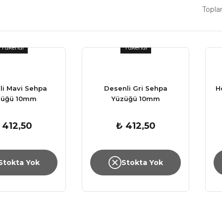
Topla
Tükendi
Tükendi
li Mavi Sehpa
Desenli Gri Sehpa
H
züğü 10mm
Yüzüğü 10mm
 412,50
₺ 412,50
Stokta Yok
Stokta Yok