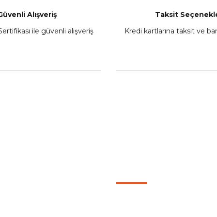
Güvenli Alışveriş
Taksit Seçenekle
ertifikası ile güvenli alışveriş
Kredi kartlarına taksit ve b
L
KATEGORİLER
Motorcu Kaskları