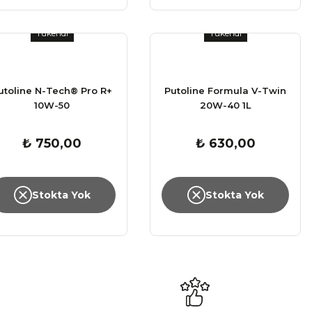
Tükendi
Tükendi
utoline N-Tech® Pro R+
Putoline Formula V-Twin
10W-50
20W-40 1L
₺ 750,00
₺ 630,00
Stokta Yok
Stokta Yok