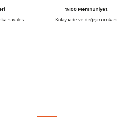
ri
%100 Memnuniyet
anka havalesi
Kolay iade ve değişim imkanı
HIZLI BAĞLANTILAR
Mesafeli Satış Sözleşmesi