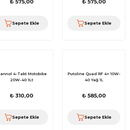
₺ 575,00
₺ 575,00
Sepete Ekle
Sepete Ekle
annol 4-Takt Motobike
Putoline Quad RF 4+ 10W-
20W-40 1Lt
40 Yağ 1L
GMS Fiftysix 7 Motos ...
GMS Avon WP Motos
₺ 310,00
₺ 585,00
Fiyat :
9.180,00 TL
Fiyat :
7.999,00
İndirimli 7.803,00 TL
İndirimli 6.799,
Sepete Ekle
Sepete Ekle