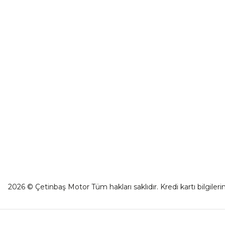
İletişim For
0501 053 07 07
Havale Bild
destek@cetinbasmotor.com
Kargo Takibi
Yeşilova Mah. Aspendos Bulv. No:176/D
Kat -2 Muratpaşa/Antalya
2026 © Çetinbaş Motor Tüm hakları saklıdır. Kredi kartı bilgilerin