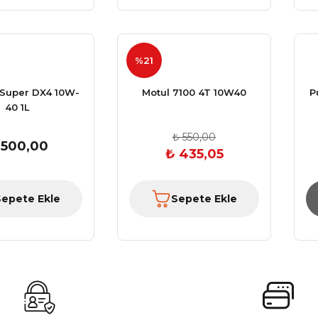
%21
 Super DX4 10W-
Motul 7100 4T 10W40
P
40 1L
₺ 550,00
 500,00
₺ 435,05
Sepete Ekle
Sepete Ekle