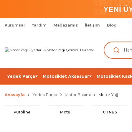
YENİ ÜY
YENİ Ü
YENİ ÜY
Kurumsal
Yardım
Mağazamız
İletişim
Blog
Yedek Parça
Motosiklet Aksesuar
Motosiklet Kask
Anasayfa
Yedek Parça
Motor Bakımı
Motor Yağı
Putoline
Motul
CTNBS