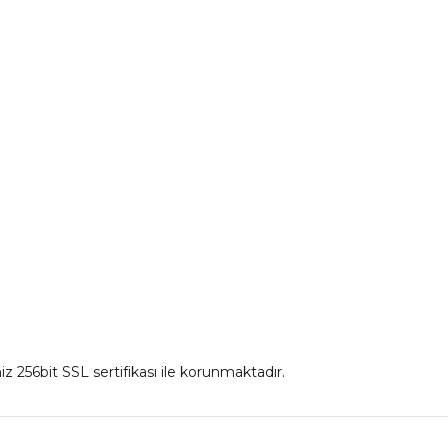
mu
Aksesuar Ürünleri
irim Formu
Eldiven Çeşitleri
İnterkom
Mont
iz 256bit SSL sertifikası ile korunmaktadır.