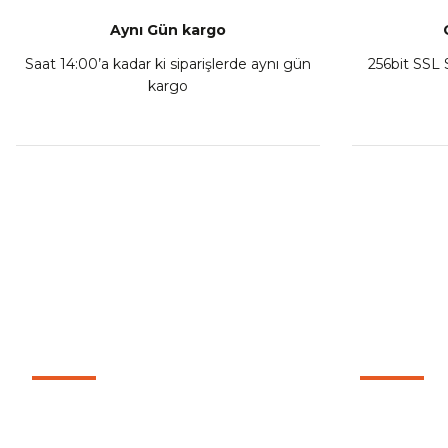
Aynı Gün kargo
Saat 14:00’a kadar ki siparişlerde aynı gün
256bit SSL S
kargo
MÜŞTERİ HİZMETLERİ
KURUMSA
İletişim
0501 053 07 07