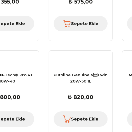
 355,00
₺ 575,00
Sepete Ekle
Sepete Ekle
 N-Tech® Pro R+
Putoline Genuine VTwin
M
10W-40
20W-50 1L
 2 Motosik ...
GMS Jet City Motosik ...
 800,00
₺ 820,00
.999,00 TL
Fiyat :
1.660,50 TL
İndirimli 1.411,42 TL
Sepete Ekle
Sepete Ekle