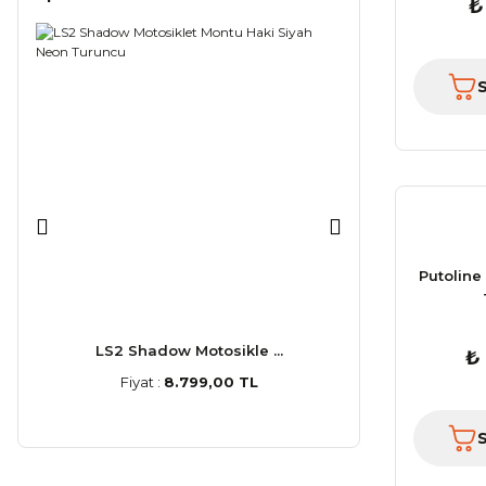
₺
Putoline
LS2 Shadow Motosikle ...
LS2 Stream
₺
Fiyat :
8.799,00 TL
Fiyat :
5