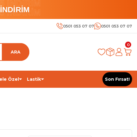
 İNDİRİM
İNDİRİM
 İNDİRİM
0501 053 07 07
0501 053 07 07
0
ARA
ele Özel
Lastik
Son Fırsat!