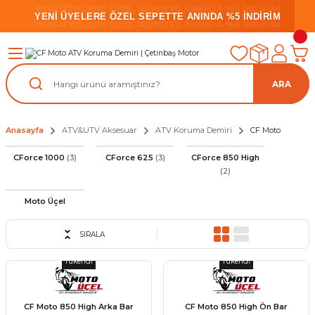
YENİ ÜYELERE ÖZEL SEPETTE ANINDA %5 İNDİRİM
YENİ ÜYELERE ÖZEL SEPETTE ANINDA %5 İNDİRİM
YENİ ÜYELERE ÖZEL SEPETTE ANINDA %5 İNDİRİM
ARA
Anasayfa
ATV&UTV Aksesuar
ATV Koruma Demiri
CF Moto
CForce 1000
(3)
CForce 625
(3)
CForce 850 High
(2)
Moto Üçel
SIRALA
Tükendi
Tükendi
CF Moto 850 High Arka Bar
CF Moto 850 High Ön Bar