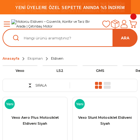
YENİ ÜYELERE ÖZEL SEPETTE ANINDA %5 İNDİRİM
YENİ ÜYELERE ÖZEL SEPETTE ANINDA %5 İNDİRİM
YENİ ÜYELERE ÖZEL SEPETTE ANINDA %5 İNDİRİM
ARA
Anasayfa
Ekipman
Eldiven
Vexo
LS2
GMS
Re
SIRALA
Yeni
Yeni
Vexo Aero Plus Motosiklet
Vexo Stunt Motosiklet Eldiveni
Eldiveni Siyah
Siyah