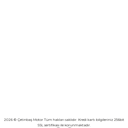
destek@cetinbasmotor.com
Yeşilova Mah. Aspendos Bulv. No:176/D Kat -2 Muratpaşa/Antalya
KURUMSAL
KATEGORİLER
HIZLI BAĞLANTILAR
2026 © Çetinbaş Motor Tüm hakları saklıdır. Kredi kartı bilgileriniz 256bit
SSL sertifikası ile korunmaktadır.