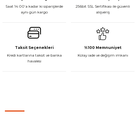
Saat 14:00’a kadar ki siparişlerde
256bit SSL Sertifikası ile güvenli
aynı gün kargo
alışveriş
Taksit Seçenekleri
%100 Memnuniyet
Kredi kartlarına taksit ve banka
Kolay iade ve değişim imkanı
havalesi
MÜŞTERİ HİZMETLERİ
0501 053 07 07
0501 053 07 07