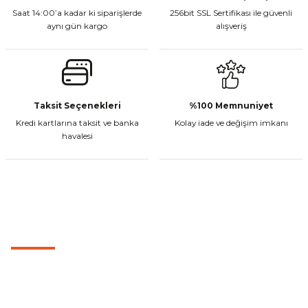
Saat 14:00’a kadar ki siparişlerde
256bit SSL Sertifikası ile güvenli
aynı gün kargo
alışveriş
Taksit Seçenekleri
%100 Memnuniyet
Kredi kartlarına taksit ve banka
Kolay iade ve değişim imkanı
havalesi
MÜŞTERİ HİZMETLERİ
0501 053 07 07
0501 053 07 07