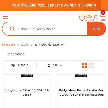
YENİ ÜYELERE ÖZEL SEPETTE ANINDA %5 İNDİRİM
YENİ ÜYELERE ÖZEL SEPETTE ANINDA %5 İNDİRİM
YENİ ÜYELERE ÖZEL SEPETTE ANINDA %5 İNDİRİM
0
ARA
Anasayfa
Lastik
19" Motosiklet Lastikleri
Bridgestone
FİLTRELE
SIRALA
Tükendi
Tükendi
Bridgestone TR-4 100/90A-19 İç
Bridgestone Battlax Exedra Max
Lastik
100/90-19 57H Motosiklet Lastiği