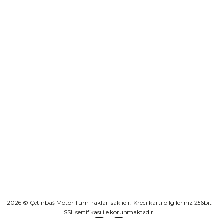
destek@cetinbasmotor.com
Yeşilova Mah. Aspendos Bulv. No:176/D Kat -2 Muratpaşa/Antalya
KURUMSAL
KATEGORİLER
HIZLI BAĞLANTILAR
2026 © Çetinbaş Motor Tüm hakları saklıdır. Kredi kartı bilgileriniz 256bit
SSL sertifikası ile korunmaktadır.