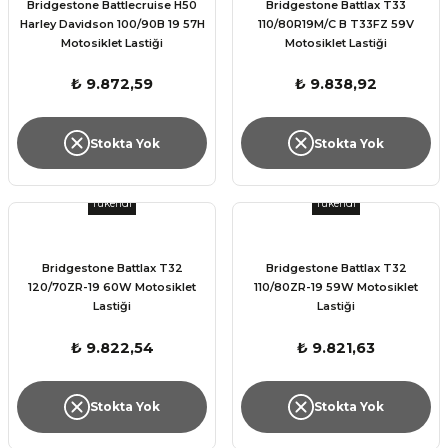
Bridgestone Battlecruise H50
Bridgestone Battlax T33
Harley Davidson 100/90B 19 57H
110/80R19M/C B T33FZ 59V
Motosiklet Lastiği
Motosiklet Lastiği
₺ 9.872,59
₺ 9.838,92
Stokta Yok
Stokta Yok
Tükendi
Tükendi
Bridgestone Battlax T32
Bridgestone Battlax T32
120/70ZR-19 60W Motosiklet
110/80ZR-19 59W Motosiklet
Lastiği
Lastiği
₺ 9.822,54
₺ 9.821,63
Stokta Yok
Stokta Yok