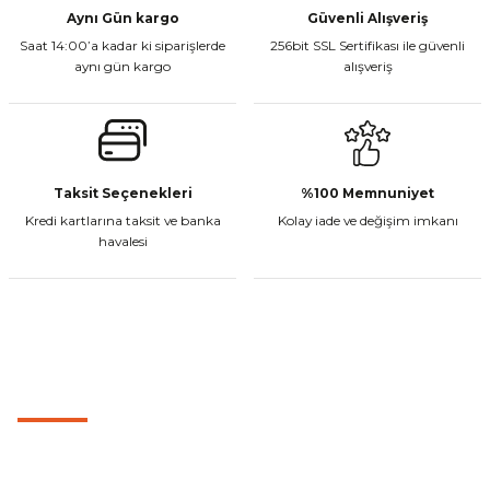
Aynı Gün kargo
Güvenli Alışveriş
Saat 14:00’a kadar ki siparişlerde
256bit SSL Sertifikası ile güvenli
Sepete Ekle
aynı gün kargo
alışveriş
Gönder
CF Moto 450MT Sol Kumanda Düğmeleri Komple
Taksit Seçenekleri
%100 Memnuniyet
Kredi kartlarına taksit ve banka
Kolay iade ve değişim imkanı
havalesi
₺ 2.800,00
Sepete Ekle
MÜŞTERİ HİZMETLERİ
CF Moto 450CL-C Sol Kumanda Düğmeleri Komple
0501 053 07 07