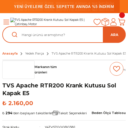
YENİ ÜYELERE ÖZEL SEPETTE ANINDA %5 İNDİRİM
YENİ ÜYELERE ÖZEL SEPETTE ANINDA %5 İNDİRİM
YENİ ÜYELERE ÖZEL SEPETTE ANINDA %5 İNDİRİM
ARA
Anasayfa
Yedek Parça
TVS Apache RTR200 Krank Kutusu Sol Kapak E5
Markanın tüm
(0) Yorum
ürünleri
TVS Apache RTR200 Krank Kutusu Sol
Kapak E5
₺ 2.160,00
₺
294
'den başlayan taksitlerle!
Taksit Seçenekleri
Beden Ölçü Tablosu
Stok Kodu
Y4TVS7000B0381