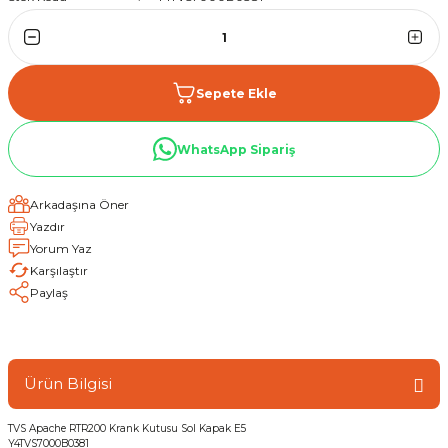
Sepete Ekle
WhatsApp Sipariş
Arkadaşına Öner
Yazdır
Yorum Yaz
Karşılaştır
Paylaş
Ürün Bilgisi
TVS Apache RTR200 Krank Kutusu Sol Kapak E5
Y4TVS7000B0381