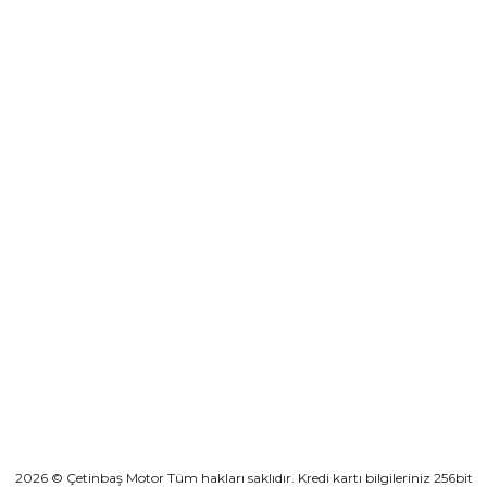
0501 053 07 07
₺ 2.892,73
destek@cetinbasmotor.com
Yeşilova Mah. Aspendos Bulv. No:176/D Kat -2 Muratpaşa/Antalya
Sepete Ekle
KURUMSAL
Athena Ön Amortisör Yağ Keçesi Çift Yaylı NOK Kayaba Showa
KATEGORİLER
₺ 1.600,00
HIZLI BAĞLANTILAR
Sepete Ekle
2026 © Çetinbaş Motor Tüm hakları saklıdır. Kredi kartı bilgileriniz 256bit
TVS Wego Kilit Seti
Mondial Turismo 50 Kaporta Seti Sarı