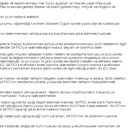
elgeler ile teslim etmeyi, her türlü ayıptan arî olarak yasal mevzuat
ası sırasında gerekli dikkat ve özeni göstermeyi, ihtiyat ve öngörü ile
ir ürün tedarik edebilir.
umu, öğrendiği tarihten itibaren 3 gün içinde yazılı olarak tüketiciye
inin ödenmemesi ve/veya banka kayıtlarında iptal edilmesi halinde,
işilerce haksız kullanılması sonucunda sözleşme konusu ürün bedelinin ilgili
kilde SATICI’ya iade edeceğini kabul, beyan ve taahhüt eder.
uşması gibi mücbir sebepler halleri nedeni ile sözleşme konusu ürünü süresi
sali ile değiştirilmesini ve/veya teslimat süresinin engelleyici durumun
 ödemelerde, ürün tutarı 14 gün içinde kendisine nakden ve defaten ödenir.
ALICI, SATICI tarafından kredi kartına iade edilen tutarın banka tarafından
halinin tamamen banka işlem süreci ile ilgili olduğundan, ALICI, olası
n hatları ve diğer iletişim bilgileri üzerinden mektup, e-posta, SMS, telefon
CI’nın kendisine yönelik yukarıda belirtilen iletişim faaliyetlerinde
ketinden teslim almayacaktır. Teslim alınan mal/hizmetin hasarsız ve
amalıdır. Fatura iade edilmelidir.
ilişkin güvenlik açığı tespit edilmesi halinde, SATICI, kredi kartı hamiline
e ait olduğuna ilişkin yazıyı ibraz etmesini ALICI’dan talep edebilir. ALICI’nın
SATICI, siparişi iptal etme hakkını haizdir.
lığı nedeniyle uğrayacağı tüm zararları, SATICI’nın ilk bildirimi üzerine
r. Aksi takdirde, doğacak tüm hukuki ve cezai yükümlülükler tamamen ve