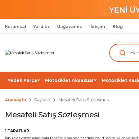
YENİ ÜY
YENİ Ü
YENİ ÜY
Kurumsal
Yardım
Mağazamız
İletişim
Blog
Yedek Parça
Motosiklet Aksesuar
Motosiklet Kask
Anasayfa
Sayfalar
Mesafeli Satış Sözleşmesi
Mesafeli Satış Sözleşmesi
1.TARAFLAR
İşbu Sözleşme aşağıdaki taraflar arasında aşağıda belirtilen hüküm ve şart