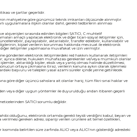
ikası ve şartlar geçerlidir.
 işlemin mahiyetine göre günümüz teknik imkanları ölçüsünde alınmıştır.
lı uygulamalara ilişkin olanlar dahil, gerekli tedbirlerin alınması
e alışverişleri sırasında edinilen bilgileri SATICI, C muhtelif
arı amaçlı yapılacak elektronik ve diğer ticari-sosyal iletişimler için,
llenebilir, paylaşılabilir, aktarılabilir, transfer edilebilir, kullanılabilir ve
ilgilerinin, kişisel verilerin korunması hakkında mevzuat ile elektronik
iğer iletişimler yapılmasına muvafakat ve izin vermiştir.
e gönderilen elektronik iletişimlerdeki red hakkını kullanarak iletişimleri
urulur; ayrıca dilerse, hukuken muhafazası gerekenler ve/veya mümkün olanlar
i işlemler, aktarıldığı kişiler, eksik veya yanlış olması halinde düzeltilmesi,
 bir sonucun ortaya çıkmasına itiraz, verilerin kanuna aykırı olarak işlenmesi
rdaki başvuru ve talepleri yasal azami süreler içinde yerine getirilecek
 göre diğer üçüncü sahıslara ait olanlar hariç; tüm fikri-sınai haklar ve
'nden veya diğer uygun yöntemler ile duyurulduğu andan itibaren geçerli
i neticelerinden SATICI sorumlu değildir.
gi sahibi olduğunu, elektronik ortamda gerekli teyidi verdiğini kabul, beyan ve
ilmesi gereken adresi, siparişi verilen ürünlere ait temel özellikleri,
r kısmında belirtilen süre zarfında ALICI veya ALICI’nın gösterdiği adresteki