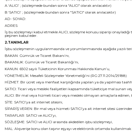
A.‘ALICI’ ; (sözleşmede bundan sonra "ALICI" olarak anılacaktır)
B.‘SATICI’ ; (sözleşmede bundan sonra "SATICI" olarak anılacaktır)
AD- SOYAD:
ADRES:
İş bu sözleşmeyi kabul etmekle ALICI, sözleşme konusu siparişi onayladığı ta
peşinen kabul eder.
2.TANIMLAR
İşbu sözleşmenin uygulanmasında ve yorumlanmasında aşağıda yazılı terimler
BAKAN: Gümrük ve Ticaret Bakanı’nı,
BAKANLIK: Gümrük ve Ticaret Bakanlığı’nı,
KANUN: 6502 sayılı Tüketicinin Korunması Hakkında Kanun’u,
YÖNETMELİK: Mesafeli Sözleşmeler Yönetmeliği’ni (RG:27.11.2014/29188)
HİZMET: Bir ücret veya menfaat karşılığında yapılan ya da yapılması taahhü
SATICI: Ticari veya mesleki faaliyetleri kapsamında tüketiciye mal sunan v
ALICI: Bir mal veya hizmeti ticari veya mesleki olmayan amaçlarla edinen, k
SİTE: SATICI’ya ait internet sitesini,
SİPARİŞ VEREN: Bir mal veya hizmeti SATICI’ya ait internet sitesi üzerinden 
TARAFLAR: SATICI ve ALICI’yı,
SÖZLEŞME: SATICI ve ALICI arasında akdedilen işbu sözleşmeyi,
MAL: Alışverişe konu olan taşınır eşyayı ve elektronik ortamda kullanılmak 