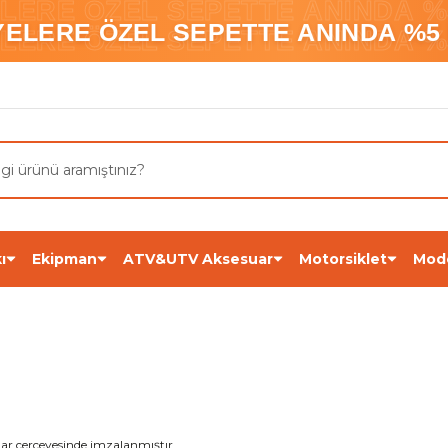
ELERE ÖZEL SEPETTE ANINDA %5
YELERE ÖZEL SEPETTE ANINDA %5 
ELERE ÖZEL SEPETTE ANINDA %5
ı
Ekipman
ATV&UTV Aksesuar
Motorsiklet
Mod
lar çerçevesinde imzalanmıştır.