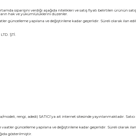
tamda siparişini verdiği aşağıda nitelikleri ve satış fiyatı belirtilen ürünün satı
arın hak ve yükümlülüklerini düzenler.
 vaatler güncelleme yapılana ve değiştirilene kadar geçerlidir. Süreli olarak ilan edi
LTD. ŞTİ.
ka/modeli, rengi, adedi) SATICI’ya ait internet sitesinde yayınlanmaktadır. Satı
ar ve vaatler güncelleme yapılana ve değiştirilene kadar geçerlidir. Süreli olarak ila
ıda gösterilmiştir.