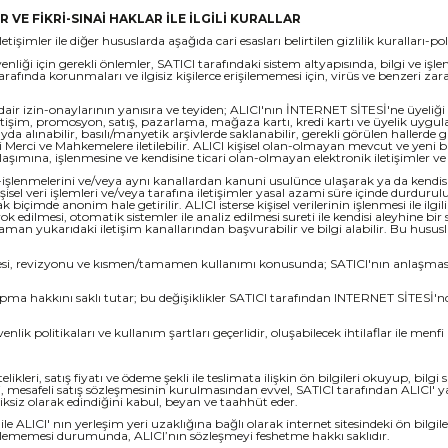
ER VE FİKRİ-SINAİ HAKLAR İLE İLGİLİ KURALLAR
şimler ile diğer hususlarda aşağıda cari esasları belirtilen gizlilik kuralları-polit
venliği için gerekli önlemler, SATICI tarafındaki sistem altyapısında, bilgi ve
fında korunmaları ve ilgisiz kişilerce erişilememesi için, virüs ve benzeri zarar
ine dair izin-onaylarının yanısıra ve teyiden; ALICI'nın İNTERNET SİTESİ'ne üyeliği v
işim, promosyon, satış, pazarlama, mağaza kartı, kredi kartı ve üyelik uygulamal
da alınabilir, basılı/manyetik arşivlerde saklanabilir, gerekli görülen hallerde günce
li Merci ve Mahkemelere iletilebilir. ALICI kişisel olan-olmayan mevcut ve yeni b
ına, işlenmesine ve kendisine ticari olan-olmayan elektronik iletişimler ve d
ı-işlenmelerini ve/veya aynı kanallardan kanuni usulünce ulaşarak ya da kendisin
işisel veri işlemleri ve/veya tarafına iletişimler yasal azami süre içinde durd
k biçimde anonim hale getirilir. ALICI isterse kişisel verilerinin işlenmesi ile ilgil
eya yok edilmesi, otomatik sistemler ile analiz edilmesi sureti ile kendisi aleyhine
man yukarıdaki iletişim kanallarından başvurabilir ve bilgi alabilir. Bu hususla
nmesi, revizyonu ve kısmen/tamamen kullanımı konusunda; SATICI'nın anlaşmasına
 yapma hakkını saklı tutar; bu değişiklikler SATICI tarafından INTERNET SİTESİ
nlik politikaları ve kullanım şartları geçerlidir, oluşabilecek ihtilaflar ile menf
ikleri, satış fiyatı ve ödeme şekli ile teslimata ilişkin ön bilgileri okuyup, bil
mesafeli satış sözleşmesinin kurulmasından evvel, SATICI tarafından ALICI' ya ver
ksiksiz olarak edindiğini kabul, beyan ve taahhüt eder.
LICI' nın yerleşim yeri uzaklığına bağlı olarak internet sitesindeki ön bilgile
edilememesi durumunda, ALICI’nın sözleşmeyi feshetme hakkı saklıdır.