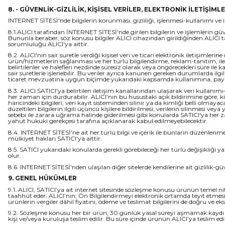
8. - GÜVENLİK-GİZLİLİK, KİŞİSEL VERİLER, ELEKTRONİK İLETİŞİML
INTERNET SİTESİ'nde bilgilerin korunması, gizliliği, işlenmesi-kullanımı ve ileti
8.1.ALICI tarafından İNTERNET SİTESİ'nde girilen bilgilerin ve işlemlerin gü
Bununla beraber, söz konusu bilgiler ALICI cihazından girildiğinden ALICI tara
sorumluluğu ALICI'ya aittir.
8.2. ALICI'nın sair suretle verdiği kişisel veri ve ticari elektronik iletişimler
ürün/hizmetlerin sağlanması ve her türlü bilgilendirme, reklam-tanıtım, ilet
belirtilenler ve halefleri nezdinde süresiz olarak veya öngörecekleri süre ile kay
sair suretlerle işlenebilir. Bu veriler ayrıca kanunen gereken durumlarda ilgi
ticaret mevzuatına uygun biçimde yukarıdaki kapsamda kullanımına, paylaşım
8.3. ALICI SATICI'ya belirtilen iletişim kanallarından ulaşarak veri kullanım
her zaman için durdurabilir. ALICI'nın bu husustaki açık bildirimine göre, k
haricindeki bilgileri, veri kayıt sisteminden silinir ya da kimliği belli olmayaca
düzeltilen bilgilerin ilgili üçüncü kişilere bildirilmesi, verilerin silinmesi v
sebebi ile zarara uğrama halinde giderilmesi gibi konularda SATICI'ya her za
yahut hukuki gerekçesi tarafına açıklanarak kabul edilmeyebilecektir.
8.4. INTERNET SİTESİ'ne ait her türlü bilgi ve içerik ile bunların düzenle
mülkiyet hakları SATICI'ya aittir.
8.5. SATICI yukarıdaki konularda gerekli görebileceği her türlü değişikliği
olur.
8.6. INTERNET SİTESİ'nden ulaşılan diğer sitelerde kendilerine ait gizlilik-güve
9. GENEL HÜKÜMLER
9.1. ALICI, SATICI’ya ait internet sitesinde sözleşme konusu ürünün temel nitel
taahhüt eder. ALICI’nın; Ön Bilgilendirmeyi elektronik ortamda teyit etmesi, 
ürünlerin vergiler dâhil fiyatını, ödeme ve teslimat bilgilerini de doğru ve e
9.2. Sözleşme konusu her bir ürün, 30 günlük yasal süreyi aşmamak kaydı ile A
kişi ve/veya kuruluşa teslim edilir. Bu süre içinde ürünün ALICI’ya teslim 