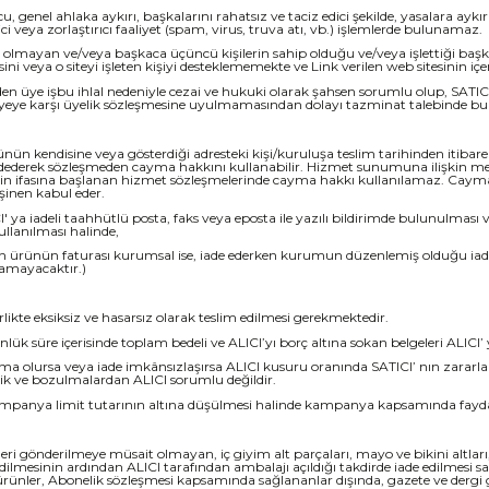
ucu, genel ahlaka aykırı, başkalarını rahatsız ve taciz edici şekilde, yasalara a
 veya zorlaştırıcı faaliyet (spam, virus, truva atı, vb.) işlemlerde bulunamaz.
e olmayan ve/veya başkaca üçüncü kişilerin sahip olduğu ve/veya işlettiği başka w
eya o siteyi işleten kişiyi desteklememekte ve Link verilen web sitesinin içerd
eden üye işbu ihlal nedeniyle cezai ve hukuki olarak şahsen sorumlu olup, SATICI’
ın üyeye karşı üyelik sözleşmesine uyulmamasından dolayı tazminat talebinde bu
nün kendisine veya gösterdiği adresteki kişi/kuruluşa teslim tarihinden itibaren
dederek sözleşmeden cayma hakkını kullanabilir. Hizmet sunumuna ilişkin mesa
tin ifasına başlanan hizmet sözleşmelerinde cayma hakkı kullanılamaz. Cayma 
şinen kabul eder.
CI' ya iadeli taahhütlü posta, faks veya eposta ile yazılı bildirimde bulunu
llanılması halinde,
tenen ürünün faturası kurumsal ise, iade ederken kurumun düzenlemiş olduğu iade
amayacaktır.)
irlikte eksiksiz ve hasarsız olarak teslim edilmesi gerekmektedir.
lük süre içerisinde toplam bedeli ve ALICI’yı borç altına sokan belgeleri ALIC
lma olursa veya iade imkânsızlaşırsa ALICI kusuru oranında SATICI’ nın zarar
ik ve bozulmalardan ALICI sorumlu değildir.
panya limit tutarının altına düşülmesi halinde kampanya kapsamında faydalan
 geri gönderilmeye müsait olmayan, iç giyim alt parçaları, mayo ve bikini altl
dilmesinin ardından ALICI tarafından ambalajı açıldığı takdirde iade edilmesi s
nler, Abonelik sözleşmesi kapsamında sağlananlar dışında, gazete ve dergi gibi