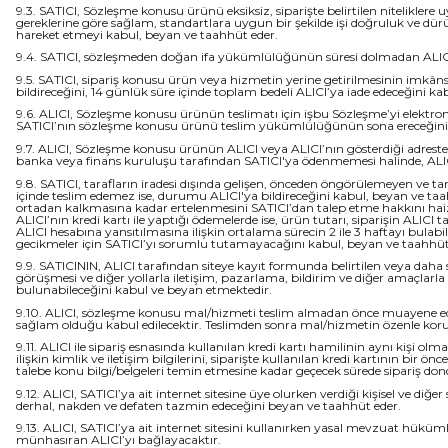
9.3. SATICI, Sözleşme konusu ürünü eksiksiz, siparişte belirtilen niteliklere 
gereklerine göre sağlam, standartlara uygun bir şekilde işi doğruluk ve dürüst
hareket etmeyi kabul, beyan ve taahhüt eder.
9.4. SATICI, sözleşmeden doğan ifa yükümlülüğünün süresi dolmadan ALICI’yı b
9.5. SATICI, sipariş konusu ürün veya hizmetin yerine getirilmesinin imkân
bildireceğini, 14 günlük süre içinde toplam bedeli ALICI’ya iade edeceğini k
9.6. ALICI, Sözleşme konusu ürünün teslimatı için işbu Sözleşme’yi elektro
SATICI’nın sözleşme konusu ürünü teslim yükümlülüğünün sona ereceğini 
9.7. ALICI, Sözleşme konusu ürünün ALICI veya ALICI’nın gösterdiği adresteki
banka veya finans kuruluşu tarafından SATICI'ya ödenmemesi halinde, ALICI 
9.8. SATICI, tarafların iradesi dışında gelişen, önceden öngörülemeyen ve tar
içinde teslim edemez ise, durumu ALICI'ya bildireceğini kabul, beyan ve taa
ortadan kalkmasına kadar ertelenmesini SATICI’dan talep etme hakkını haizdir
ALICI’nın kredi kartı ile yaptığı ödemelerde ise, ürün tutarı, siparişin ALICI 
ALICI hesabına yansıtılmasına ilişkin ortalama sürecin 2 ile 3 haftayı bulab
gecikmeler için SATICI’yı sorumlu tutamayacağını kabul, beyan ve taahhüt
9.9. SATICININ, ALICI tarafından siteye kayıt formunda belirtilen veya daha s
görüşmesi ve diğer yollarla iletişim, pazarlama, bildirim ve diğer amaçlarla
bulunabileceğini kabul ve beyan etmektedir.
9.10. ALICI, sözleşme konusu mal/hizmeti teslim almadan önce muayene edece
sağlam olduğu kabul edilecektir. Teslimden sonra mal/hizmetin özenle korun
9.11. ALICI ile sipariş esnasında kullanılan kredi kartı hamilinin aynı kişi ol
ilişkin kimlik ve iletişim bilgilerini, siparişte kullanılan kredi kartının bir
talebe konu bilgi/belgeleri temin etmesine kadar geçecek sürede sipariş dond
9.12. ALICI, SATICI’ya ait internet sitesine üye olurken verdiği kişisel ve diğ
derhal, nakden ve defaten tazmin edeceğini beyan ve taahhüt eder.
9.13. ALICI, SATICI’ya ait internet sitesini kullanırken yasal mevzuat hü
münhasıran ALICI’yı bağlayacaktır.