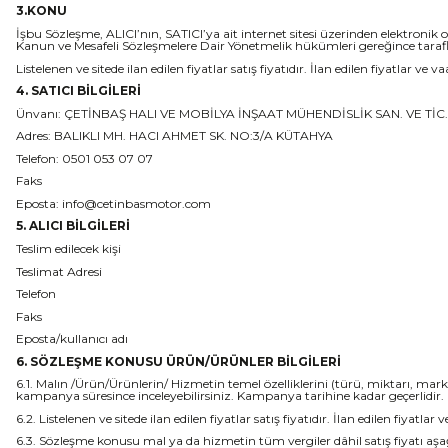
3.KONU
İşbu Sözleşme, ALICI’nın, SATICI’ya ait internet sitesi üzerinden elektronik or
Kanun ve Mesafeli Sözleşmelere Dair Yönetmelik hükümleri gereğince tarafl
Listelenen ve sitede ilan edilen fiyatlar satış fiyatıdır. İlan edilen fiyatlar ve
4. SATICI BİLGİLERİ
Ünvanı: ÇETİNBAŞ HALI VE MOBİLYA İNŞAAT MÜHENDİSLİK SAN. VE TİC. 
Adres: BALIKLI MH. HACI AHMET SK. NO:3/A KÜTAHYA
Telefon: 0501 053 07 07
Faks
Eposta: info@cetinbasmotor.com
5. ALICI BİLGİLERİ
Teslim edilecek kişi
Teslimat Adresi
Telefon
Faks
Eposta/kullanıcı adı
6. SÖZLEŞME KONUSU ÜRÜN/ÜRÜNLER BİLGİLERİ
6.1. Malın /Ürün/Ürünlerin/ Hizmetin temel özelliklerini (türü, miktarı, mar
kampanya süresince inceleyebilirsiniz. Kampanya tarihine kadar geçerlidir.
6.2. Listelenen ve sitede ilan edilen fiyatlar satış fiyatıdır. İlan edilen fiyatl
6.3. Sözleşme konusu mal ya da hizmetin tüm vergiler dâhil satış fiyatı aşağ