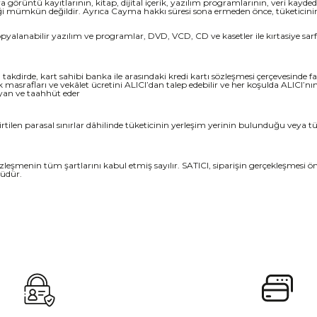
a görüntü kayıtlarının, kitap, dijital içerik, yazılım programlarının, veri kayd
ği mümkün değildir. Ayrıca Cayma hakkı süresi sona ermeden önce, tüketicinin 
opyalanabilir yazılım ve programlar, DVD, VCD, CD ve kasetler ile kırtasiye sarf 
takdirde, kart sahibi banka ile arasındaki kredi kartı sözleşmesi çerçevesinde 
 masrafları ve vekâlet ücretini ALICI’dan talep edebilir ve her koşulda ALICI’
eyan ve taahhüt eder
ilen parasal sınırlar dâhilinde tüketicinin yerleşim yerinin bulunduğu veya tük
sözleşmenin tüm şartlarını kabul etmiş sayılır. SATICI, siparişin gerçekleşmesi
lüdür.