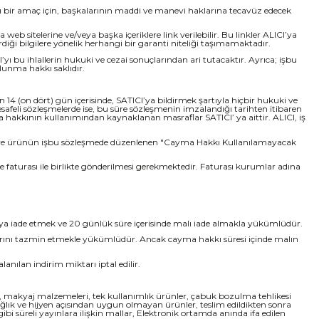
ykırı bir amaç için, başkalarının maddi ve manevi haklarına tecavüz edecek
eb sitelerine ve/veya başka içeriklere link verilebilir. Bu linkler ALICI’ya
iği bilgilere yönelik herhangi bir garanti niteliği taşımamaktadır.
yı bu ihlallerin hukuki ve cezai sonuçlarından ari tutacaktır. Ayrıca; işbu
lunma hakkı saklıdır.
 14 (on dört) gün içerisinde, SATICI’ya bildirmek şartıyla hiçbir hukuki ve
feli sözleşmelerde ise, bu süre sözleşmenin imzalandığı tarihten itibaren
hakkının kullanımından kaynaklanan masraflar SATICI’ ya aittir. ALICI, iş
lması ve ürünün işbu sözleşmede düzenlenen "Cayma Hakkı Kullanılamayacak
 faturası ile birlikte gönderilmesi gerekmektedir. Faturası kurumlar adına
I’ ya iade etmek ve 20 günlük süre içerisinde malı iade almakla yükümlüdür.
larını tazmin etmekle yükümlüdür. Ancak cayma hakkı süresi içinde malın
ılan indirim miktarı iptal edilir.
arı, makyaj malzemeleri, tek kullanımlık ürünler, çabuk bozulma tehlikesi
ağlık ve hijyen açısından uygun olmayan ürünler, teslim edildikten sonra
 süreli yayınlara ilişkin mallar, Elektronik ortamda anında ifa edilen