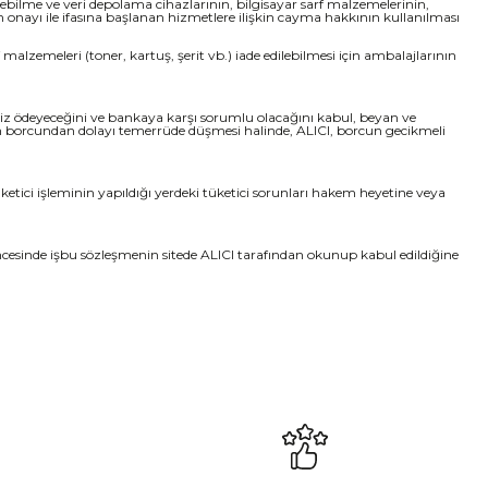
edebilme ve veri depolama cihazlarının, bilgisayar sarf malzemelerinin,
onayı ile ifasına başlanan hizmetlere ilişkin cayma hakkının kullanılması
malzemeleri (toner, kartuş, şerit vb.) iade edilebilmesi için ambalajlarının
faiz ödeyeceğini ve bankaya karşı sorumlu olacağını kabul, beyan ve
nın borcundan dolayı temerrüde düşmesi halinde, ALICI, borcun gecikmeli
etici işleminin yapıldığı yerdeki tüketici sorunları hakem heyetine veya
 öncesinde işbu sözleşmenin sitede ALICI tarafından okunup kabul edildiğine