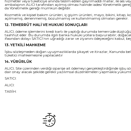
hizmetler veya tüketiciye anında teslim edilen gayrimaddi mallar, ile ses vey
ambalajının ALICI tarafından açılmış olması halinde iadesi Yönetmelik gere
da Yönetmelik gereği mümkün değildir.
Kozmetik ve kişisel bakım ürünleri, iç giyim ürünleri, mayo, bikini, kitap, k
açılmamış, denenmemiş, bozulmamış ve kullanılmamış olmaları gerekir.
12. TEMERRÜT HALİ VE HUKUKİ SONUÇLARI
ALICI, ödeme işlemlerini kredi kartı ile yaptığı durumda temerrüde düştüğü 
taahhüt eder. Bu durumda ilgili banka hukuki yollara başvurabilir; doğacak
ifasından dolayı SATICI’nın uğradığı zarar ve ziyanını ödeyeceğini kabul, b
13. YETKİLİ MAHKEME
İşbu sözleşmeden doğan uyuşmazlıklarda şikayet ve itirazlar, Kanunda belirt
tüketici mahkemesine yapılacaktır
14. YÜRÜRLÜK
ALICI, Site üzerinden verdiği siparişe ait ödemeyi gerçekleştirdiğinde işbu 
dair onay alacak şekilde gerekli yazılımsal düzenlemeleri yapmakla yüküm
SATICI:
ALICI:
TARİH: