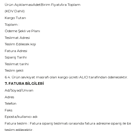
Ürün AçıklamasıAdetBirim FiyatıAra Toplam
(KDV Dahil)
Kargo Tutarı
Toplam :
Ödeme Şekli ve Planı
Teslimat Adresi
Teslim Edilecek kişi
Fatura Adresi
Sipariş Tarihi
Teslimat tarihi
Teslim şekli
6.4. Ürün sevkiyat masrafı olan kargo ücreti ALICI tarafından ödenecektir.
7. FATURA BİLGİLERİ
Ad/Soyad/Unvan
Adres
Telefon
Faks
Eposta/kullanıcı adı
Fatura teslim : Fatura sipariş teslimatı sırasında fatura adresine sipariş ile bir
teslim edilecektir.