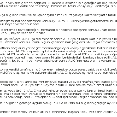
uygun ve varsa garanti belgeleri, kullanım kılavuzları işin gereği olan bilgi ve b
lük esasları dâhilinde ifa etmeyi, hizmet kalitesini koruyup yükseltmeyi, işin if
ilgilendirmek ve açıkça onayını almak suretiyle eşit kalite ve fiyatta farklı b
sızlaşması halinde sözleşme konusu yükümlülüklerini yerine getiremezse, bu dur
abul, beyan ve taahhüt eder.
nik ortamda teyit edeceğini, herhangi bir nedenle sözleşme konusu ürün bedel
kabul, beyan ve taahhüt eder.
 kişi ve/veya kuruluşa tesliminden sonra ALICI'ya ait kredi kartının yetkisiz k
Sözleşme konusu ürünü 3 gün içerisinde nakliye gideri SATICI’ya ait olacak şe
afların borçlarını yerine getirmesini engelleyici ve/veya geciktirici hallerin ol
hhüt eder. ALICI da siparişin iptal edilmesini, sözleşme konusu ürünün varsa em
. ALICI tarafından siparişin iptal edilmesi halinde ALICI’nın nakit ile yaptığı
tarafından iptal edilmesinden sonra 14 gün içerisinde ilgili bankaya iade edilir. 
ileceğini, bu tutarın bankaya iadesinden sonra ALICI’nın hesaplarına yansıması 
 eder.
onra kendisi tarafından güncellenen adresi, e-posta adresi, sabit ve mobil telefo
 ALICI’ya ulaşma hakkı bulunmaktadır. ALICI, işbu sözleşmeyi kabul etmekle SATI
k; ezik, kırık, ambalajı yırtılmış vb. hasarlı ve ayıplı mal/hizmeti kargo şir
ması borcu, ALICI’ya aittir. Cayma hakkı kullanılacaksa mal/hizmet kullanılm
maması veya ürünün ALICI’ya tesliminden evvel, siparişte kullanılan kredi kartına 
 önceki aya ait ekstresini yahut kart hamilinin bankasından kredi kartının kendisin
urulacak olup, mezkur taleplerin 24 saat içerisinde karşılanmaması halinde ise 
er sair bilgilerin gerçeğe uygun olduğunu, SATICI’nın bu bilgilerin gerçeğe aykırı
kümlerine riayet etmeyi ve bunları ihlal etmemeyi baştan kabul ve taahhüt ede