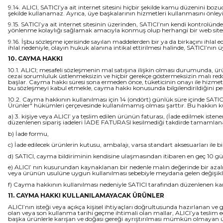
9.14. ALICI, SATICI’ya ait internet sitesini hiçbir şekilde kamu düzenini boz
şekilde kullanamaz. Ayrıca, üye başkalarının hizmetleri kullanmasını önleyici
9.15. SATICI’ya ait internet sitesinin üzerinden, SATICI’nın kendi kontrolünd
yönlenme kolaylığı sağlamak amacıyla konmuş olup herhangi bir web sitesini v
9.16. İşbu sözleşme içerisinde sayılan maddelerden bir ya da birkaçını ihlal 
ihlal nedeniyle, olayın hukuk alanına intikal ettirilmesi halinde, SATICI’n
10. CAYMA HAKKI
10.1. ALICI; mesafeli sözleşmenin mal satışına ilişkin olması durumunda, ürü
cezai sorumluluk üstlenmeksizin ve hiçbir gerekçe göstermeksizin malı red
başlar. Cayma hakkı süresi sona ermeden önce, tüketicinin onayı ile hizme
bu sözleşmeyi kabul etmekle, cayma hakkı konusunda bilgilendirildiğini pe
10.2. Cayma hakkının kullanılması için 14 (ondört) günlük süre içinde SATI
Ürünler" hükümleri çerçevesinde kullanılmamış olması şarttır. Bu hakkın ku
a) 3. kişiye veya ALICI’ ya teslim edilen ürünün faturası, (İade edilmek is
düzenlenen sipariş iadeleri İADE FATURASI kesilmediği takdirde tamamlan
b) İade formu,
c) İade edilecek ürünlerin kutusu, ambalajı, varsa standart aksesuarları ile b
d) SATICI, cayma bildiriminin kendisine ulaşmasından itibaren en geç 10 gün
e) ALICI’ nın kusurundan kaynaklanan bir nedenle malın değerinde bir aza
veya ürünün usulüne uygun kullanılması sebebiyle meydana gelen değişikl
f) Cayma hakkının kullanılması nedeniyle SATICI tarafından düzenlenen kam
11. CAYMA HAKKI KULLANILAMAYACAK ÜRÜNLER
ALICI’nın isteği veya açıkça kişisel ihtiyaçları doğrultusunda hazırlanan ve
olan veya son kullanma tarihi geçme ihtimali olan mallar, ALICI’ya teslim e
başka ürünlerle karışan ve doğası gereği ayrıştırılması mümkün olmayan ürü