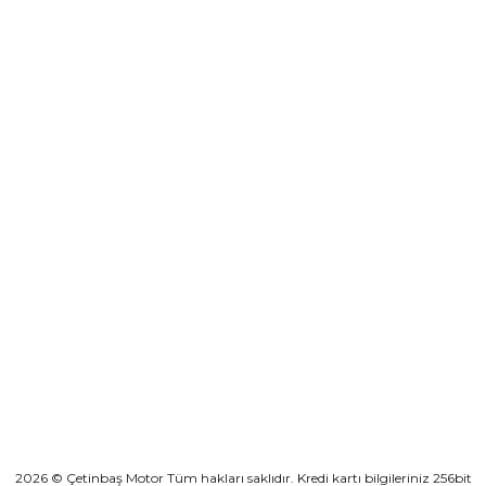
0501 053 07 07
destek@cetinbasmotor.com
Yeşilova Mah. Aspendos Bulv. No:176/D Kat -2 Muratpaşa/Antalya
KURUMSAL
KATEGORİLER
HIZLI BAĞLANTILAR
2026 © Çetinbaş Motor Tüm hakları saklıdır. Kredi kartı bilgileriniz 256bit