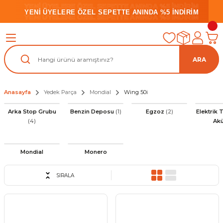
YENİ ÜYELERE ÖZEL SEPETTE ANINDA %5 İNDİRİM
YENİ ÜYELERE ÖZEL SEPETTE ANINDA %5 İNDİRİM
YENİ ÜYELERE ÖZEL SEPETTE ANINDA %5 İNDİRİM
ARA
Anasayfa
Yedek Parça
Mondial
Wing 50i
Arka Stop Grubu
Benzin Deposu
(1)
Egzoz
(2)
Elektrik T
(4)
Ak
Mondial
Monero
SIRALA