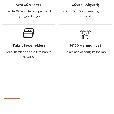
Aynı Gün kargo
Güvenli Alışveriş
Saat 14:00’a kadar ki siparişlerde
256bit SSL Sertifikası ile güvenli
aynı gün kargo
alışveriş
Taksit Seçenekleri
%100 Memnuniyet
Kredi kartlarına taksit ve banka
Kolay iade ve değişim imkanı
havalesi
MÜŞTERİ HİZMETLERİ
0501 053 07 07