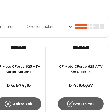
m 9 ürün
Tükendi
Tükendi
F Moto CForce 625 ATV
CF Moto CForce 625 ATV
Karter Koruma
Ön Siperlik
₺ 6.874,16
₺ 4.166,67
Stokta Yok
Stokta Yok