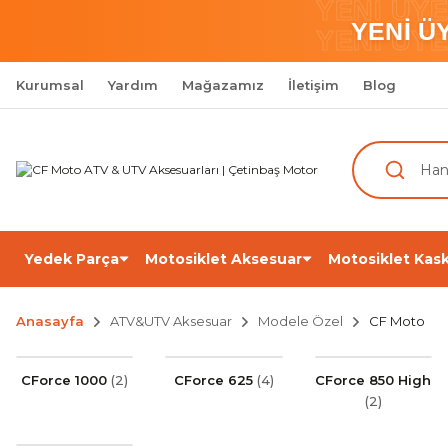
YENİ ÜY
YENİ Ü
YENİ ÜY
Kurumsal
Yardım
Mağazamız
İletişim
Blog
Yedek Parça
Motosiklet Aksesuar
Motosiklet Kask
Anasayfa
ATV&UTV Aksesuar
Modele Özel
CF Moto
CForce 1000
(2)
CForce 625
(4)
CForce 850 High
(2)