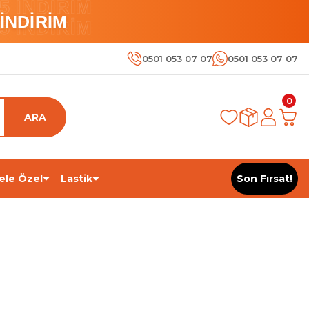
 İNDİRİM
İNDİRİM
 İNDİRİM
0501 053 07 07
0501 053 07 07
0
ARA
ele Özel
Lastik
Son Fırsat!