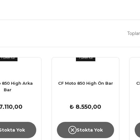
Topla
Tükendi
Tükendi
 850 High Arka
CF Moto 850 High Ön Bar
C
Bar
7.110,00
₺ 8.550,00
Stokta Yok
Stokta Yok