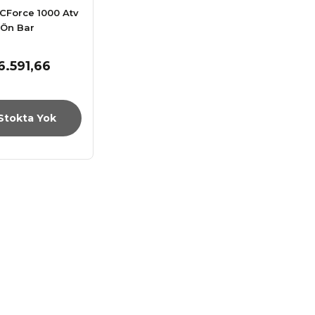
CForce 1000 Atv
Ön Bar
6.591,66
Stokta Yok
 2 Motosik ...
GMS Jet City Motosik ...
.999,00 TL
Fiyat :
1.660,50 TL
İndirimli 1.411,42 TL