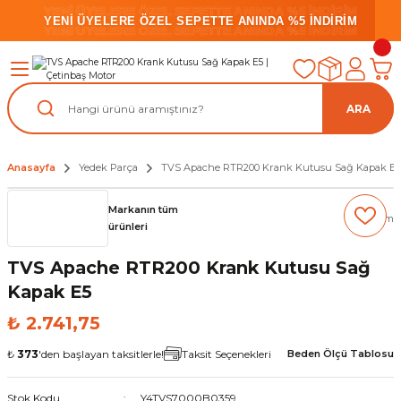
YENİ ÜYELERE ÖZEL SEPETTE ANINDA %5 İNDİRİM
YENİ ÜYELERE ÖZEL SEPETTE ANINDA %5 İNDİRİM
YENİ ÜYELERE ÖZEL SEPETTE ANINDA %5 İNDİRİM
ARA
Anasayfa
Yedek Parça
TVS Apache RTR200 Krank Kutusu Sağ Kapak E5
Markanın tüm
(0) Yorum
ürünleri
TVS Apache RTR200 Krank Kutusu Sağ
Kapak E5
₺ 2.741,75
₺
373
'den başlayan taksitlerle!
Taksit Seçenekleri
Beden Ölçü Tablosu
Stok Kodu
Y4TVS7000B0359