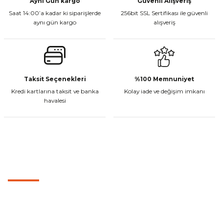
Aynı Gün kargo
Güvenli Alışveriş
Saat 14:00’a kadar ki siparişlerde
256bit SSL Sertifikası ile güvenli
Sepete Ekle
aynı gün kargo
alışveriş
Gönder
CF Moto 450MT Sol Kumanda Düğmeleri Komple
Taksit Seçenekleri
%100 Memnuniyet
Kredi kartlarına taksit ve banka
Kolay iade ve değişim imkanı
havalesi
₺ 2.800,00
Sepete Ekle
MÜŞTERİ HİZMETLERİ
CF Moto 450CL-C Sol Kumanda Düğmeleri Komple
0501 053 07 07
0501 053 07 07