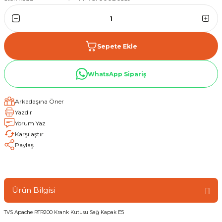
Sepete Ekle
WhatsApp Sipariş
Arkadaşına Öner
Yazdır
Yorum Yaz
Karşılaştır
Paylaş
Ürün Bilgisi
TVS Apache RTR200 Krank Kutusu Sağ Kapak E5