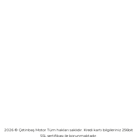
₺ 2.892,73
destek@cetinbasmotor.com
Yeşilova Mah. Aspendos Bulv. No:176/D Kat -2 Muratpaşa/Antalya
Sepete Ekle
KURUMSAL
Athena Ön Amortisör Yağ Keçesi Çift Yaylı NOK Kayaba Showa
KATEGORİLER
₺ 1.600,00
HIZLI BAĞLANTILAR
Sepete Ekle
2026 © Çetinbaş Motor Tüm hakları saklıdır. Kredi kartı bilgileriniz 256bit
TVS Wego Kilit Seti
Mondial Turismo 50 Kaporta Seti Sarı
SSL sertifikası ile korunmaktadır.