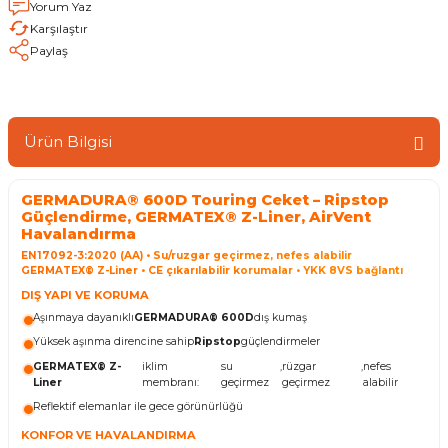
Yorum Yaz
Karşılaştır
Paylaş
Ürün Bilgisi
GERMADURA® 600D Touring Ceket – Ripstop
Güçlendirme, GERMATEX® Z-Liner, AirVent
Havalandırma
EN17092-3:2020 (AA) • Su/ruzgar geçirmez, nefes alabilir
GERMATEX® Z-Liner • CE çıkarılabilir korumalar • YKK 8VS bağlantı
DIŞ YAPI VE KORUMA
Aşınmaya dayanıklı
GERMADURA® 600D
dış kumaş
Yüksek aşınma direncine sahip
Ripstop
güçlendirmeler
GERMATEX® Z-
iklim
su
,
rüzgar
,
nefes
Liner
membranı:
geçirmez
geçirmez
alabilir
Reflektif elemanlar ile gece görünürlüğü
KONFOR VE HAVALANDIRMA