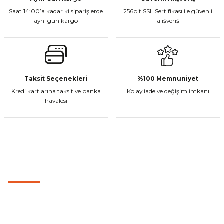
Saat 14:00’a kadar ki siparişlerde
256bit SSL Sertifikası ile güvenli
aynı gün kargo
alışveriş
Yeni
Gönder
Vexo Stunt Motosiklet Eldiveni Siyah
Taksit Seçenekleri
%100 Memnuniyet
Kredi kartlarına taksit ve banka
Kolay iade ve değişim imkanı
₺ 1.149,00
havalesi
Sepete Ekle
MÜŞTERİ HİZMETLERİ
Vexo Stunt Motosiklet Eldiveni Kırmızı
0501 053 07 07
₺ 1.149,00
0501 053 07 07