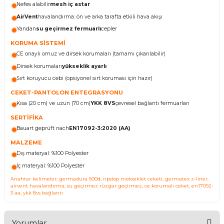
Nefes alabilir
mesh iç astar
AirVent
havalandırma: ön ve arka tarafta etkili hava akışı
Yandan
su geçirmez fermuarlı
cepler
KORUMA SİSTEMİ
CE onaylı omuz ve dirsek korumaları (tamamı çıkarılabilir)
Dirsek korumaları
yükseklik ayarlı
Sırt koruyucu cebi (opsiyonel sırt koruması için hazır)
CEKET-PANTOLON ENTEGRASYONU
Kısa (20 cm) ve uzun (70 cm)
YKK 8VS
çevresel bağlantı fermuarları
SERTİFİKA
Bauart geprüft nach
EN17092-3:2020 (AA)
MALZEME
Dış materyal: %100 Polyester
İç materyal: %100 Polyester
Anahtar kelimeler: germadura 600d, ripstop motosiklet ceketi, germatex z-liner,
airvent havalandırma, su geçirmez rüzgar geçirmez, ce korumalı ceket, en17092-
3 aa, ykk 8vs bağlantı
Yorumlar