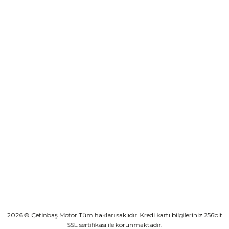
destek@cetinbasmotor.com
Sepete Ekle
Yeşilova Mah. Aspendos Bulv. No:176/D Kat -2 Muratpaşa/Antalya
LS2 Dart 2 Evo Motosiklet Eldiveni Siyah Neon Sarı
KURUMSAL
₺ 1.399,00
KATEGORİLER
Sepete Ekle
HIZLI BAĞLANTILAR
LS2 Dart 2 Evo Motosiklet Eldiveni Mavi Neon Sarı
2026 © Çetinbaş Motor Tüm hakları saklıdır. Kredi kartı bilgileriniz 256bit
SSL sertifikası ile korunmaktadır.