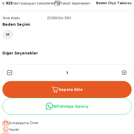
₺
925
'den başlayan taksitlerle!
Taksit Seçenekleri
Beden Ölçü Tablosu
Stok Kodu
ZG55024-350
Beden Seçimi
M
Diğer Seçenekler
GMS Avon WP Motosiklet Montu Siyah Beyaz
Sepete Ekle
WhatsApp Sipariş
Arkadaşına Öner
Yazdır