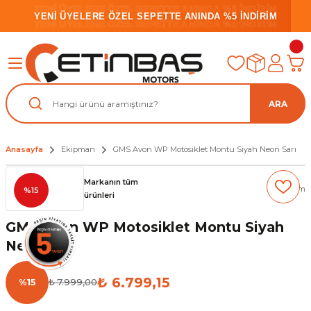
YENİ ÜYELERE ÖZEL SEPETTE ANINDA %5 İNDİRİM
YENİ ÜYELERE ÖZEL SEPETTE ANINDA %5 İNDİRİM
YENİ ÜYELERE ÖZEL SEPETTE ANINDA %5 İNDİRİM
ARA
Anasayfa
Ekipman
GMS Avon WP Motosiklet Montu Siyah Neon Sarı
Markanın tüm
(0) Yorum
%15
ürünleri
GMS Avon WP Motosiklet Montu Siyah
Neon Sarı
₺ 6.799,15
%15
₺ 7.999,00