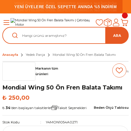
YENİ ÜYELERE ÖZEL SEPETTE ANINDA %5 İNDİRİM
YENİ ÜYELERE ÖZEL SEPETTE ANINDA %5 İNDİRİM
YENİ ÜYELERE ÖZEL SEPETTE ANINDA %5 İNDİRİM
ARA
Anasayfa
Yedek Parça
Mondial Wing 50 Ön Fren Balata Takımı
Markanın tüm
(0) Yorum
ürünleri
Mondial Wing 50 Ön Fren Balata Takımı
₺ 250,00
₺
34
'den başlayan taksitlerle!
Taksit Seçenekleri
Beden Ölçü Tablosu
Stok Kodu
Y4MON1054A0271