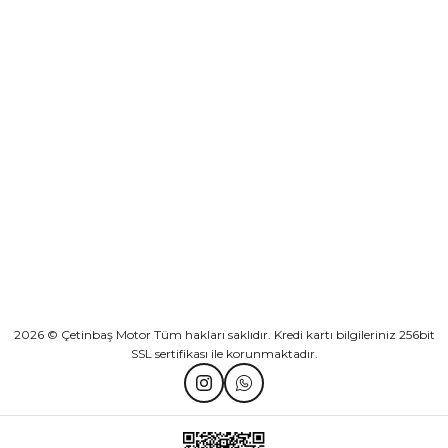
Sepete Ekle
KURUMSAL
Athena Ön Amortisör Yağ Keçesi Çift Yaylı NOK Kayaba Showa
KATEGORİLER
₺ 1.600,00
HIZLI BAĞLANTILAR
Sepete Ekle
2026 © Çetinbaş Motor Tüm hakları saklıdır. Kredi kartı bilgileriniz 256bit
SSL sertifikası ile korunmaktadır.
TVS Wego Kilit Seti
Mondial Turismo 50 Kaporta Seti Sarı