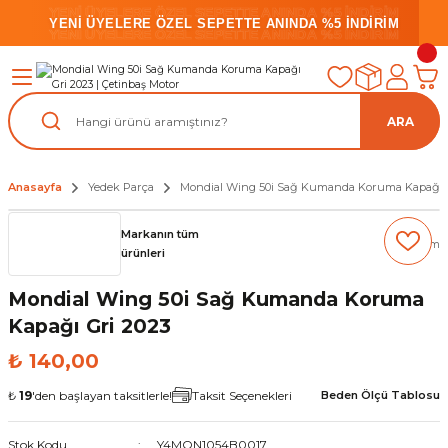
YENİ ÜYELERE ÖZEL SEPETTE ANINDA %5 İNDİRİM
YENİ ÜYELERE ÖZEL SEPETTE ANINDA %5 İNDİRİM
YENİ ÜYELERE ÖZEL SEPETTE ANINDA %5 İNDİRİM
ARA
Anasayfa
Yedek Parça
Mondial Wing 50i Sağ Kumanda Koruma Kapağı G
Markanın tüm
(0) Yorum
ürünleri
Mondial Wing 50i Sağ Kumanda Koruma
Kapağı Gri 2023
₺ 140,00
₺
19
'den başlayan taksitlerle!
Taksit Seçenekleri
Beden Ölçü Tablosu
Stok Kodu
Y4MON1054B0017