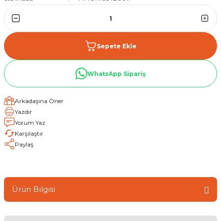
Sepete Ekle
WhatsApp Sipariş
Arkadaşına Öner
Yazdır
Yorum Yaz
Karşılaştır
Paylaş
Ürün Bilgisi