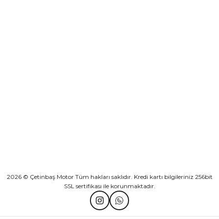
₺ 2.892,73
Yeşilova Mah. Aspendos Bulv. No:176/D Kat -2 Muratpaşa/Antalya
Sepete Ekle
KURUMSAL
Athena Ön Amortisör Yağ Keçesi Çift Yaylı NOK Kayaba Showa
KATEGORİLER
₺ 1.600,00
HIZLI BAĞLANTILAR
Sepete Ekle
2026 © Çetinbaş Motor Tüm hakları saklıdır. Kredi kartı bilgileriniz 256bit
SSL sertifikası ile korunmaktadır.
TVS Wego Kilit Seti
Mondial Turismo 50 Kaporta Seti Sarı