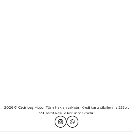
₺ 2.892,73
Yeşilova Mah. Aspendos Bulv. No:176/D Kat -2 Muratpaşa/Antalya
Sepete Ekle
KURUMSAL
Athena Ön Amortisör Yağ Keçesi Çift Yaylı NOK Kayaba Showa
KATEGORİLER
₺ 1.600,00
HIZLI BAĞLANTILAR
Sepete Ekle
2026 © Çetinbaş Motor Tüm hakları saklıdır. Kredi kartı bilgileriniz 256bit
SSL sertifikası ile korunmaktadır.
TVS Wego Kilit Seti
Mondial Turismo 50 Kaporta Seti Sarı