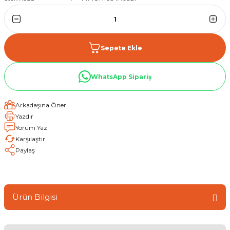
Sepete Ekle
WhatsApp Sipariş
Arkadaşına Öner
Yazdır
Yorum Yaz
Karşılaştır
Paylaş
Ürün Bilgisi