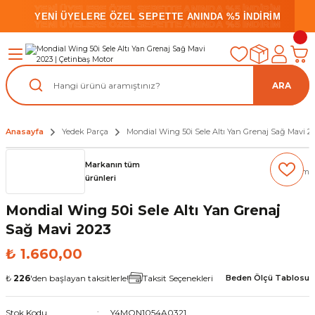
YENİ ÜYELERE ÖZEL SEPETTE ANINDA %5 İNDİRİM
YENİ ÜYELERE ÖZEL SEPETTE ANINDA %5 İNDİRİM
YENİ ÜYELERE ÖZEL SEPETTE ANINDA %5 İNDİRİM
ARA
Anasayfa
Yedek Parça
Mondial Wing 50i Sele Altı Yan Grenaj Sağ Mavi 2
Markanın tüm
(0) Yorum
ürünleri
Mondial Wing 50i Sele Altı Yan Grenaj
Sağ Mavi 2023
₺ 1.660,00
₺
226
'den başlayan taksitlerle!
Taksit Seçenekleri
Beden Ölçü Tablosu
Stok Kodu
Y4MON1054A0321