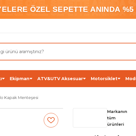
ELERE ÖZEL SEPETTE ANINDA %5
YELERE ÖZEL SEPETTE ANINDA %5 
ELERE ÖZEL SEPETTE ANINDA %5
ı
Ekipman
ATV&UTV Aksesuar
Motorsiklet
Mod
ido Kapak Menteşesi
Markanın
tüm
ürünleri