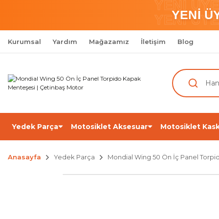
YENİ ÜY
YENİ Ü
YENİ ÜY
Kurumsal
Yardım
Mağazamız
İletişim
Blog
Yedek Parça
Motosiklet Aksesuar
Motosiklet Kask
Anasayfa
Yedek Parça
Mondial Wing 50 Ön İç Panel Torp