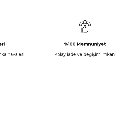
L-C Sol Kumanda Düğmeleri Komple
₺ 2.892,73
Sepete Ekle
ri
%100 Memnuniyet
anka havalesi
Kolay iade ve değişim imkanı
porta Seti Sarı
,00
 Ekle