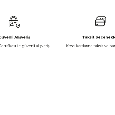
 450MT Sol Kumanda Düğmeleri Komple
CF Moto 450C
₺ 2.800,00
Gönder
Sepete Ekle
Güvenli Alışveriş
Taksit Seçenekle
ertifikası ile güvenli alışveriş
Kredi kartlarına taksit ve b
howa
TVS Wego Kilit Seti
Mondial Turismo 50 Ka
₺ 1.150,39
₺ 7.060
Sepete Ekle
Sepete