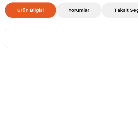
Ürün Bilgisi
Yorumlar
Taksit Se
Bu ürünün fiyat bilgisi, resim, ürün açıklamalarında ve diğer ko
Görüş ve önerileriniz için teşekkür ederiz.
Ürün resmi kalitesiz, bozuk veya görüntülenemiyor.
Ürün açıklamasında eksik bilgiler bulunuyor.
Ürün bilgilerinde hatalar bulunuyor.
Ürün fiyatı diğer sitelerden daha pahalı.
Bu ürüne benzer farklı alternatifler olmalı.