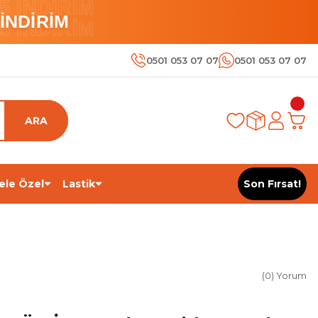
 İNDİRİM
İNDİRİM
 İNDİRİM
0501 053 07 07
0501 053 07 07
ARA
ele Özel
Lastik
Son Fırsat!
(0) Yorum