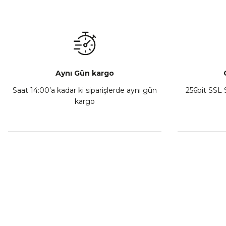
Mondial Drift L Debriyaj Levyesi Komple
CF Moto
₺ 350,00
Sepete Ekle
Aynı Gün kargo
Saat 14:00’a kadar ki siparişlerde aynı gün
256bit SSL S
kargo
Athena Ön Amortisör Yağ Keçesi Çift Yaylı NOK Kayaba S
₺ 1.600,00
Sepete Ekle