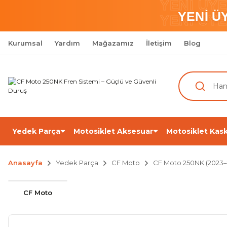
YENİ ÜY
YENİ Ü
YENİ ÜY
Kurumsal
Yardım
Mağazamız
İletişim
Blog
Yedek Parça
Motosiklet Aksesuar
Motosiklet Kask
Anasayfa
Yedek Parça
CF Moto
CF Moto 250NK (2023–
CF Moto