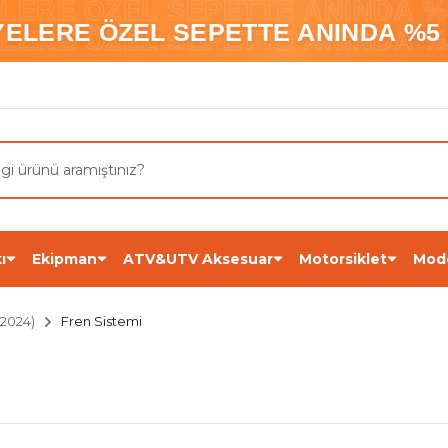
ELERE ÖZEL SEPETTE ANINDA %5
YELERE ÖZEL SEPETTE ANINDA %5 
ELERE ÖZEL SEPETTE ANINDA %5
ı
Ekipman
ATV&UTV Aksesuar
Motorsiklet
Mod
2024)
Fren Sistemi