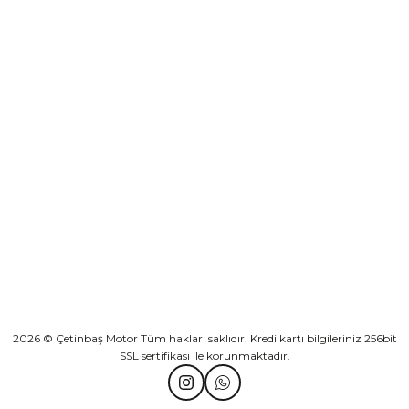
₺ 2.892,73
Yeşilova Mah. Aspendos Bulv. No:176/D Kat -2 Muratpaşa/Antalya
Sepete Ekle
KURUMSAL
Athena Ön Amortisör Yağ Keçesi Çift Yaylı NOK Kayaba Showa
KATEGORİLER
₺ 1.600,00
HIZLI BAĞLANTILAR
Sepete Ekle
2026 © Çetinbaş Motor Tüm hakları saklıdır. Kredi kartı bilgileriniz 256bit
SSL sertifikası ile korunmaktadır.
TVS Wego Kilit Seti
Mondial Turismo 50 Kaporta Seti Sarı