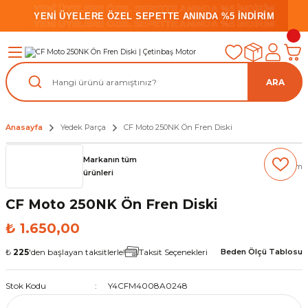
YENİ ÜYELERE ÖZEL SEPETTE ANINDA %5 İNDİRİM
YENİ ÜYELERE ÖZEL SEPETTE ANINDA %5 İNDİRİM
YENİ ÜYELERE ÖZEL SEPETTE ANINDA %5 İNDİRİM
ARA
Anasayfa
Yedek Parça
CF Moto 250NK Ön Fren Diski
Markanın tüm
(0) Yorum
ürünleri
CF Moto 250NK Ön Fren Diski
₺ 1.650,00
₺
225
'den başlayan taksitlerle!
Taksit Seçenekleri
Beden Ölçü Tablosu
Stok Kodu
Y4CFM4008A0248