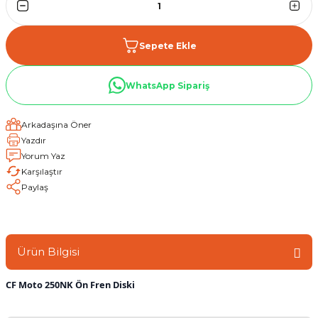
Sepete Ekle
WhatsApp Sipariş
Arkadaşına Öner
Yazdır
Yorum Yaz
Karşılaştır
Paylaş
Ürün Bilgisi
CF Moto 250NK Ön Fren Diski