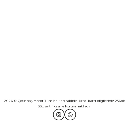
Sepete Ekle
KURUMSAL
Athena Ön Amortisör Yağ Keçesi Çift Yaylı NOK Kayaba Showa
KATEGORİLER
₺ 1.600,00
HIZLI BAĞLANTILAR
Sepete Ekle
2026 © Çetinbaş Motor Tüm hakları saklıdır. Kredi kartı bilgileriniz 256bit
SSL sertifikası ile korunmaktadır.
TVS Wego Kilit Seti
Mondial Turismo 50 Kaporta Seti Sarı