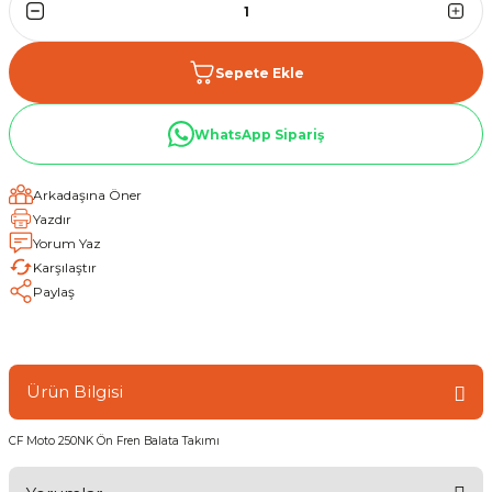
Sepete Ekle
WhatsApp Sipariş
Arkadaşına Öner
Yazdır
Yorum Yaz
Karşılaştır
Paylaş
Ürün Bilgisi
CF Moto 250NK Ön Fren Balata Takımı