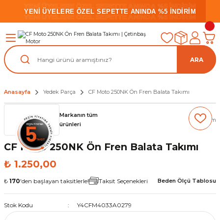
YENİ ÜYELERE ÖZEL SEPETTE ANINDA %5 İNDİRİM
YENİ ÜYELERE ÖZEL SEPETTE ANINDA %5 İNDİRİM
YENİ ÜYELERE ÖZEL SEPETTE ANINDA %5 İNDİRİM
ARA
Anasayfa
Yedek Parça
CF Moto 250NK Ön Fren Balata Takımı
Markanın tüm
(0) Yorum
ürünleri
CF Moto 250NK Ön Fren Balata Takımı
₺ 1.250,00
₺
170
'den başlayan taksitlerle!
Taksit Seçenekleri
Beden Ölçü Tablosu
Stok Kodu
Y4CFM4033A0279