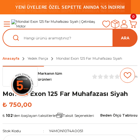
YENİ ÜYELERE ÖZEL SEPETTE ANINDA %5 İNDİRİM
YENİ ÜYELERE ÖZEL SEPETTE ANINDA %5 İNDİRİM
YENİ ÜYELERE ÖZEL SEPETTE ANINDA %5 İNDİRİM
0
ARA
Anasayfa
Yedek Parça
Mondial Exon 125 Far Muhafazası Siyah
Markanın tüm
(0) Yorum
ürünleri
Mondial Exon 125 Far Muhafazası Siyah
₺ 750,00
₺
102
'den başlayan taksitlerle!
Taksit Seçenekleri
Beden Ölçü Tablosu
Stok Kodu
Y4MON1074A0051