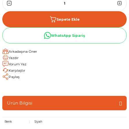
Sepete Ekle
WhatsApp Sipariş
Arkadaşına Öner
Yazdır
Yorum Yaz
Karşılaştır
Paylaş
Ürün Bilgisi
Renk
:
Siyah