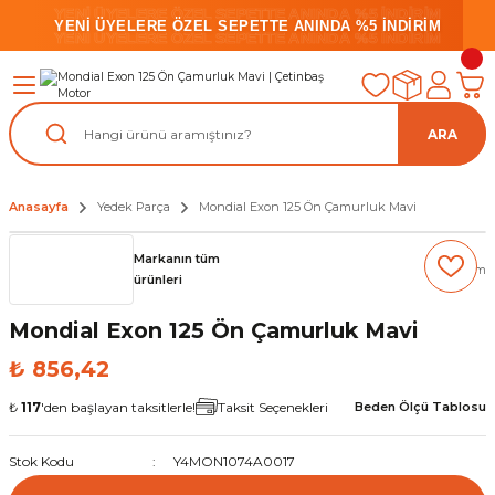
YENİ ÜYELERE ÖZEL SEPETTE ANINDA %5 İNDİRİM
YENİ ÜYELERE ÖZEL SEPETTE ANINDA %5 İNDİRİM
YENİ ÜYELERE ÖZEL SEPETTE ANINDA %5 İNDİRİM
ARA
Anasayfa
Yedek Parça
Mondial Exon 125 Ön Çamurluk Mavi
Markanın tüm
(0) Yorum
ürünleri
Mondial Exon 125 Ön Çamurluk Mavi
₺ 856,42
₺
117
'den başlayan taksitlerle!
Taksit Seçenekleri
Beden Ölçü Tablosu
Stok Kodu
Y4MON1074A0017