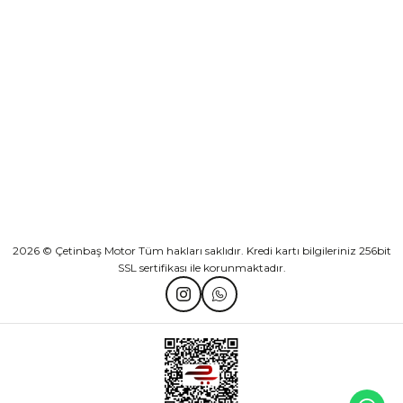
KURUMSAL
Athena Ön Amortisör Yağ Keçesi Çift Yaylı NOK Kayaba Showa
KATEGORİLER
₺ 1.600,00
HIZLI BAĞLANTILAR
Sepete Ekle
2026 © Çetinbaş Motor Tüm hakları saklıdır. Kredi kartı bilgileriniz 256bit
SSL sertifikası ile korunmaktadır.
TVS Wego Kilit Seti
Mondial Turismo 50 Kaporta Seti Sarı
₺ 1.150,39
₺ 7.060,00