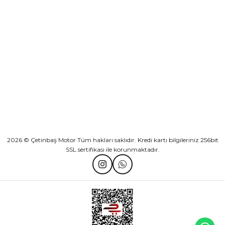
KURUMSAL
Athena Ön Amortisör Yağ Keçesi Çift Yaylı NOK Kayaba Showa
KATEGORİLER
₺ 1.600,00
HIZLI BAĞLANTILAR
Sepete Ekle
2026 © Çetinbaş Motor Tüm hakları saklıdır. Kredi kartı bilgileriniz 256bit
SSL sertifikası ile korunmaktadır.
TVS Wego Kilit Seti
Mondial Turismo 50 Kaporta Seti Sarı
₺ 1.150,39
₺ 7.060,00