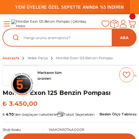
YENİ ÜYELERE ÖZEL SEPETTE ANINDA %5 İNDİRİM
YENİ ÜYELERE ÖZEL SEPETTE ANINDA %5 İNDİRİM
YENİ ÜYELERE ÖZEL SEPETTE ANINDA %5 İNDİRİM
ARA
Anasayfa
Yedek Parça
Mondial Exon 125 Benzin Pompası
Markanın tüm
(0) Yorum
ürünleri
Mondial Exon 125 Benzin Pompası
₺ 3.450,00
₺
470
'den başlayan taksitlerle!
Taksit Seçenekleri
Beden Ölçü Tablosu
Stok Kodu
Y4MON1074A0009