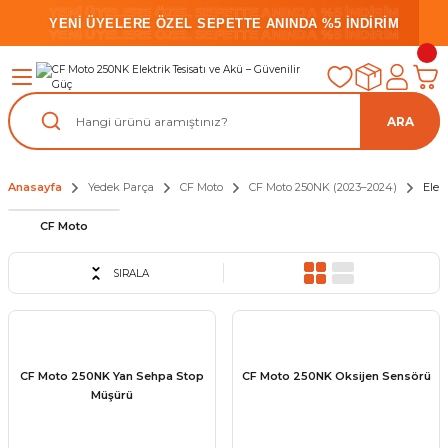
YENİ ÜYELERE ÖZEL SEPETTE ANINDA %5 İNDİRİM
YENİ ÜYELERE ÖZEL SEPETTE ANINDA %5 İNDİRİM
YENİ ÜYELERE ÖZEL SEPETTE ANINDA %5 İNDİRİM
ARA
Anasayfa
Yedek Parça
CF Moto
CF Moto 250NK (2023–2024)
Elek
CF Moto
SIRALA
CF Moto 250NK Yan Sehpa Stop
CF Moto 250NK Oksijen Sensörü
Müşürü