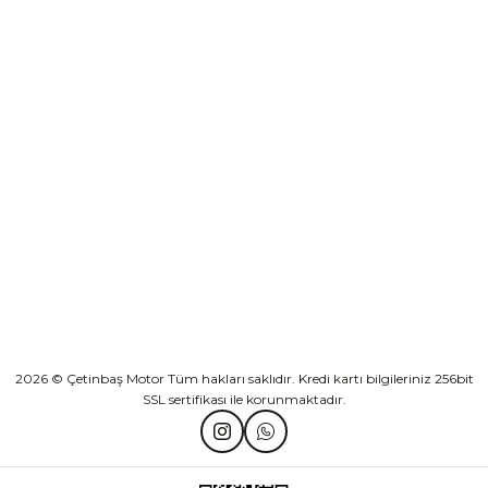
Sepete Ekle
KURUMSAL
Athena Ön Amortisör Yağ Keçesi Çift Yaylı NOK Kayaba Showa
KATEGORİLER
₺ 1.600,00
HIZLI BAĞLANTILAR
Sepete Ekle
2026 © Çetinbaş Motor Tüm hakları saklıdır. Kredi kartı bilgileriniz 256bit
SSL sertifikası ile korunmaktadır.
TVS Wego Kilit Seti
Mondial Turismo 50 Kaporta Seti Sarı