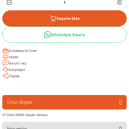
Sepete Ekle
WhatsApp Sipariş
Arkadaşına Öner
Yazdır
Yorum Yaz
Karşılaştır
Paylaş
Ürün Bilgisi
CF Moto 250NK Oksijen Sensörü
Yorumlar