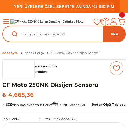
YENİ ÜYELERE ÖZEL SEPETTE ANINDA %5 İNDİRİM
YENİ ÜYELERE ÖZEL SEPETTE ANINDA %5 İNDİRİM
YENİ ÜYELERE ÖZEL SEPETTE ANINDA %5 İNDİRİM
ARA
Anasayfa
Yedek Parça
CF Moto 250NK Oksijen Sensörü
Markanın tüm
(0) Yorum
ürünleri
CF Moto 250NK Oksijen Sensörü
₺ 4.665,36
₺
635
'den başlayan taksitlerle!
Taksit Seçenekleri
Beden Ölçü Tablosu
Stok Kodu
Y4CFM4033A0094