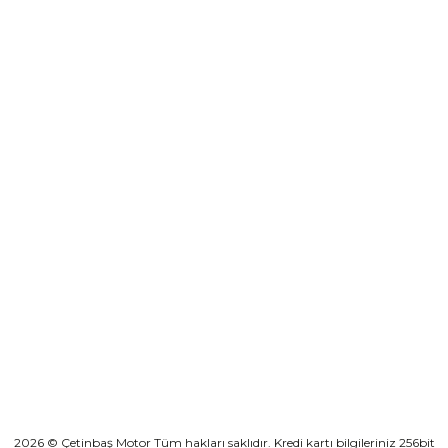
0501 053 07 07
destek@cetinbasmotor.com
Yeşilova Mah. Aspendos Bulv. No:176/D Kat -2 Muratpaşa/Antalya
KURUMSAL
KATEGORİLER
HIZLI BAĞLANTILAR
2026 © Çetinbaş Motor Tüm hakları saklıdır. Kredi kartı bilgileriniz 256bit