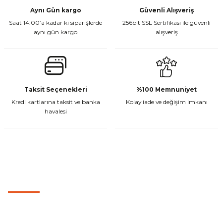
Aynı Gün kargo
Güvenli Alışveriş
Saat 14:00’a kadar ki siparişlerde
256bit SSL Sertifikası ile güvenli
aynı gün kargo
alışveriş
Taksit Seçenekleri
%100 Memnuniyet
Kredi kartlarına taksit ve banka
Kolay iade ve değişim imkanı
havalesi
MÜŞTERİ HİZMETLERİ
0501 053 07 07