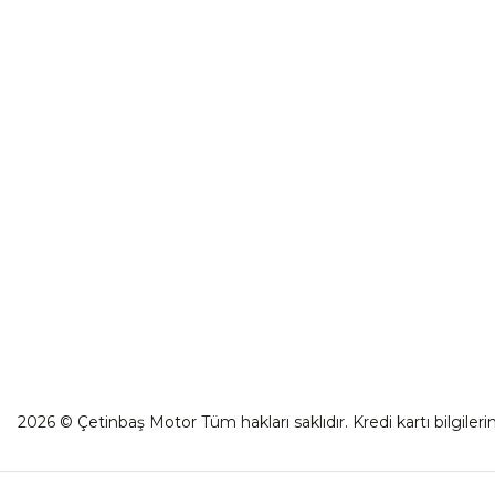
₺ 661,50
İletişim For
0501 053 07 07
Sepete Ekle
Havale Bild
destek@cetinbasmotor.com
Kargo Takibi
Yeşilova Mah. Aspendos Bulv. No:176/D
Kat -2 Muratpaşa/Antalya
2026 © Çetinbaş Motor Tüm hakları saklıdır. Kredi kartı bilgilerin