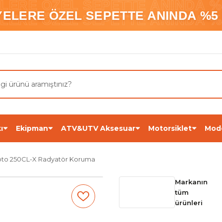
ELERE ÖZEL SEPETTE ANINDA %5
YELERE ÖZEL SEPETTE ANINDA %5 
ELERE ÖZEL SEPETTE ANINDA %5
ı
Ekipman
ATV&UTV Aksesuar
Motorsiklet
Mod
to 250CL-X Radyatör Koruma
Markanın
tüm
ürünleri