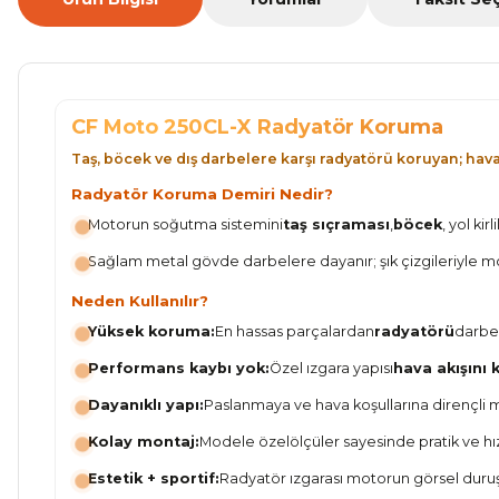
CF Moto 250CL-X Radyatör Koruma
Taş, böcek ve dış darbelere karşı radyatörü koruyan; hav
Radyatör Koruma Demiri Nedir?
Motorun soğutma sistemini
taş sıçraması
,
böcek
, yol ki
Sağlam metal gövde darbelere dayanır; şık çizgileriyle m
Neden Kullanılır?
Yüksek koruma:
En hassas parçalardan
radyatörü
darbe 
Performans kaybı yok:
Özel ızgara yapısı
hava akışını
Dayanıklı yapı:
Paslanmaya ve hava koşullarına dirençli
Kolay montaj:
Modele özel
ölçüler sayesinde pratik ve hı
Estetik + sportif:
Radyatör ızgarası motorun görsel duruş