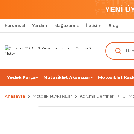
YENİ ÜY
YENİ Ü
YENİ ÜY
Kurumsal
Yardım
Mağazamız
İletişim
Blog
Yedek Parça
Motosiklet Aksesuar
Motosiklet Kask
Anasayfa
Motosiklet Aksesuar
Koruma Demirleri
CF Mo