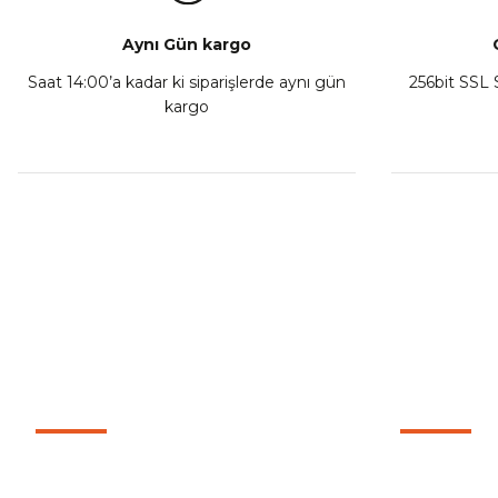
Aynı Gün kargo
Saat 14:00’a kadar ki siparişlerde aynı gün
256bit SSL S
kargo
Mondial Strada 125 Uyumlu Egzoz Koruma Demiri
₺ 462,00
Sepete Ekle
MÜŞTERİ HİZMETLERİ
KURUMSA
CF Moto 250CL-X 22-24 Uyumlu Koruma Takozu
C
İletişim
0501 053 07 07