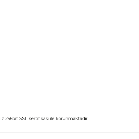
₺ 892,50
₺ 972
mu
Aksesuar Ürünleri
Sepete Ekle
Sepet
irim Formu
Eldiven Çeşitleri
İnterkom
Mont
iz 256bit SSL sertifikası ile korunmaktadır.