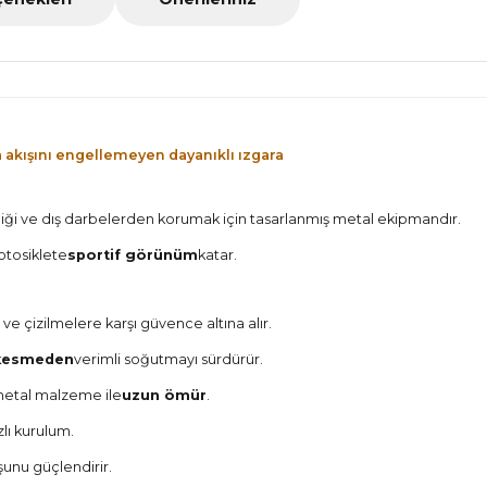
a akışını engellemeyen dayanıklı ızgara
rliliği ve dış darbelerden korumak için tasarlanmış metal ekipmandır.
otosiklete
sportif görünüm
katar.
ve çizilmelere karşı güvence altına alır.
 kesmeden
verimli soğutmayı sürdürür.
 metal malzeme ile
uzun ömür
.
zlı kurulum.
unu güçlendirir.