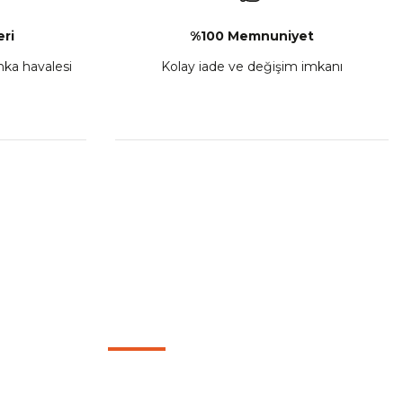
ri
%100 Memnuniyet
anka havalesi
Kolay iade ve değişim imkanı
3'lü Koruma Demiri Mavi
 10.741,50
Sepete Ekle
HIZLI BAĞLANTILAR
X Far Koruma
CF Moto 450SR Kaliper Koruma
Mesafeli Satış Sözleşmesi