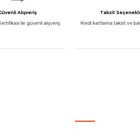
Güvenli Alışveriş
Taksit Seçenekle
ertifikası ile güvenli alışveriş
Kredi kartlarına taksit ve b
Gogo 250NK 3'lü Koruma Demiri Turuncu
Gogo 250NK 
₺ 10.741,50
₺
Sepete Ekle
L
KATEGORİLER
F Moto 650NK Uyumlu Koruma Takozu
CF Moto 250CL
Motorcu Kaskları