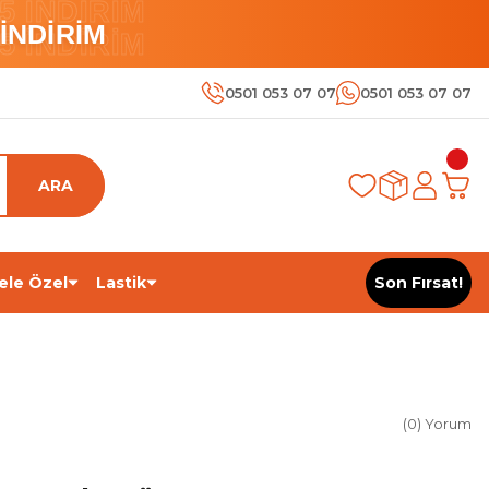
 İNDİRİM
İNDİRİM
 İNDİRİM
0501 053 07 07
0501 053 07 07
ARA
ele Özel
Lastik
Son Fırsat!
(0) Yorum