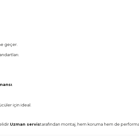
e geçer.
andartları.
rmansı
.
cüler için ideal.
idir.
Uzman servis
tarafından montaj, hem koruma hem de performan