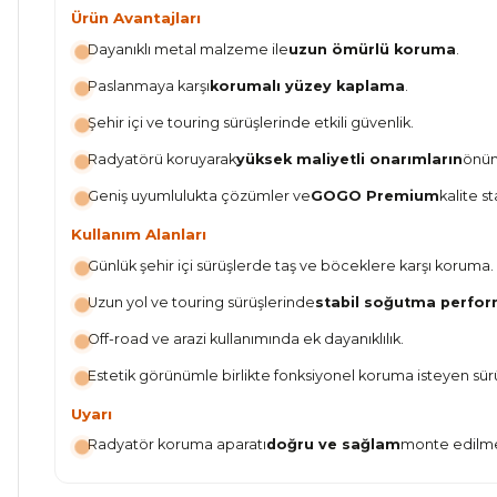
Ürün Avantajları
Dayanıklı metal malzeme ile
uzun ömürlü koruma
.
Paslanmaya karşı
korumalı yüzey kaplama
.
Şehir içi ve touring sürüşlerinde etkili güvenlik.
Radyatörü koruyarak
yüksek maliyetli onarımların
önün
Geniş uyumlulukta çözümler ve
GOGO Premium
kalite st
Kullanım Alanları
Günlük şehir içi sürüşlerde taş ve böceklere karşı koruma.
Uzun yol ve touring sürüşlerinde
stabil soğutma perfo
Off-road ve arazi kullanımında ek dayanıklılık.
Estetik görünümle birlikte fonksiyonel koruma isteyen sürü
Uyarı
Radyatör koruma aparatı
doğru ve sağlam
monte edilmel