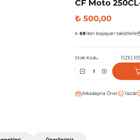
CF Moto 250CL
₺ 500,00
₺
68
'den başlayan taksitlerle!
Stok Kodu
ÖZEL10
Arkadaşına Öner
Yazdır
çenekleri
Önerileriniz