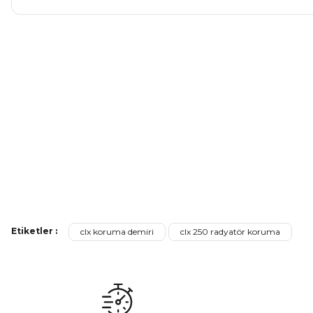
Bu ürünün fiyat bilgisi, resim, ürün açıklamalarında ve diğer ko
Görüş ve önerileriniz için teşekkür ederiz.
Ürün resmi kalitesiz, bozuk veya görüntülenemiyor.
Ürün açıklamasında eksik bilgiler bulunuyor.
Ürün bilgilerinde hatalar bulunuyor.
Ürün fiyatı diğer sitelerden daha pahalı.
Bu ürüne benzer farklı alternatifler olmalı.
Motoüçel 450NK/Raider Egzoz Koruma
Mondial Dr
Etiketler :
clx koruma demiri
clx 250 radyatör koruma
₺ 990,00
Sepete Ekle