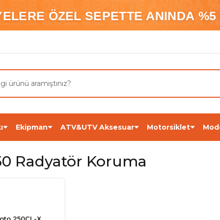
ELERE ÖZEL SEPETTE ANINDA %5
YELERE ÖZEL SEPETTE ANINDA %5 
ELERE ÖZEL SEPETTE ANINDA %5
ı
Ekipman
ATV&UTV Aksesuar
Motorsiklet
Mod
50 Radyatör Koruma
oto 250CL-X