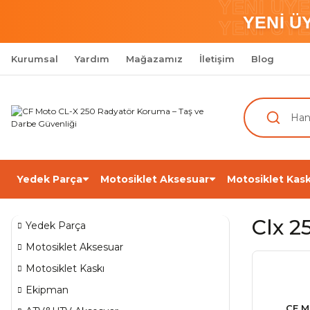
YENİ ÜY
YENİ Ü
YENİ ÜY
Kurumsal
Yardım
Mağazamız
İletişim
Blog
Yedek Parça
Motosiklet Aksesuar
Motosiklet Kask
Clx 2
Yedek Parça
Motosiklet Aksesuar
Motosiklet Kaskı
Ekipman
CF M