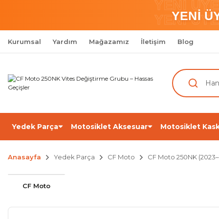
YENİ ÜY
YENİ Ü
YENİ ÜY
Kurumsal
Yardım
Mağazamız
İletişim
Blog
Yedek Parça
Motosiklet Aksesuar
Motosiklet Kask
Anasayfa
Yedek Parça
CF Moto
CF Moto 250NK (2023–
CF Moto