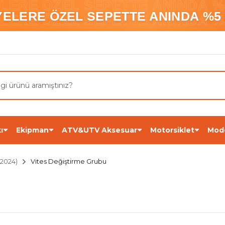
ELERE ÖZEL SEPETTE ANINDA %5
YELERE ÖZEL SEPETTE ANINDA %5 
ELERE ÖZEL SEPETTE ANINDA %5
ı
Ekipman
ATV&UTV Aksesuar
Motorsiklet
Mod
2024)
Vites Değiştirme Grubu