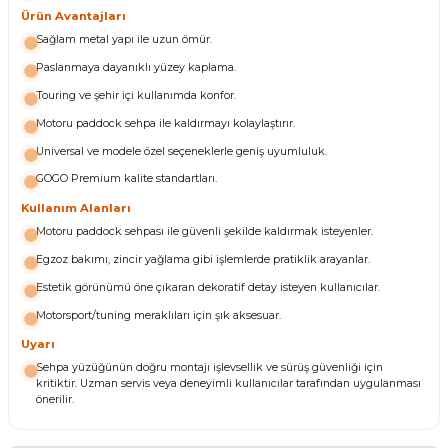
Ürün Avantajları
Sağlam metal yapı ile uzun ömür.
Paslanmaya dayanıklı yüzey kaplama.
Touring ve şehir içi kullanımda konfor.
Motoru paddock sehpa ile kaldırmayı kolaylaştırır.
Universal ve modele özel seçeneklerle geniş uyumluluk.
GOGO Premium kalite standartları.
Kullanım Alanları
Motoru paddock sehpası ile güvenli şekilde kaldırmak isteyenler.
Egzoz bakımı, zincir yağlama gibi işlemlerde pratiklik arayanlar.
Estetik görünümü öne çıkaran dekoratif detay isteyen kullanıcılar.
Motorsport/tuning meraklıları için şık aksesuar.
Uyarı
Sehpa yüzüğünün doğru montajı işlevsellik ve sürüş güvenliği için
kritiktir. Uzman servis veya deneyimli kullanıcılar tarafından uygulanması
önerilir.