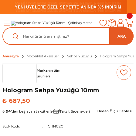
YENİ ÜYELERE ÖZEL SEPETTE ANINDA %5 İNDİRİM
YENİ ÜYELERE ÖZEL SEPETTE ANINDA %5 İNDİRİM
YENİ ÜYELERE ÖZEL SEPETTE ANINDA %5 İNDİRİM
ARA
Anasayfa
Motosiklet Aksesuar
Sehpa Yüzüğü
Hologram Sehpa Yü
Markanın tüm
(0) Yorum
ürünleri
Hologram Sehpa Yüzüğü 10mm
₺ 687,50
₺
94
'den başlayan taksitlerle!
Taksit Seçenekleri
Beden Ölçü Tablosu
Stok Kodu
CHN020