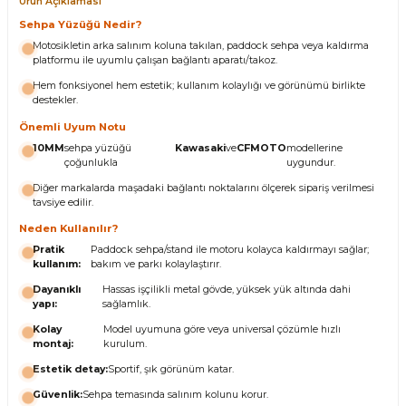
Ürün Açıklaması
Sehpa Yüzüğü Nedir?
Motosikletin arka salınım koluna takılan, paddock sehpa veya kaldırma
platformu ile uyumlu çalışan bağlantı aparatı/takoz.
Hem fonksiyonel hem estetik; kullanım kolaylığı ve görünümü birlikte
destekler.
Önemli Uyum Notu
10MM
sehpa yüzüğü
Kawasaki
ve
CFMOTO
modellerine
çoğunlukla
uygundur.
Diğer markalarda maşadaki bağlantı noktalarını ölçerek sipariş verilmesi
tavsiye edilir.
Neden Kullanılır?
Pratik
Paddock sehpa/stand ile motoru kolayca kaldırmayı sağlar;
kullanım:
bakım ve parkı kolaylaştırır.
Dayanıklı
Hassas işçilikli metal gövde, yüksek yük altında dahi
yapı:
sağlamlık.
Kolay
Model uyumuna göre veya universal çözümle hızlı
montaj:
kurulum.
Estetik detay:
Sportif, şık görünüm katar.
Güvenlik:
Sehpa temasında salınım kolunu korur.