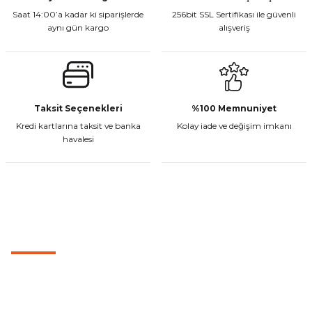
Saat 14:00’a kadar ki siparişlerde
256bit SSL Sertifikası ile güvenli
Stokta Yok
aynı gün kargo
alışveriş
Tükendi
Gönder
Desenli Gri Sehpa Yüzüğü 10mm
Taksit Seçenekleri
%100 Memnuniyet
Kredi kartlarına taksit ve banka
Kolay iade ve değişim imkanı
havalesi
₺ 412,50
Stokta Yok
MÜŞTERİ HİZMETLERİ
0501 053 07 07
0501 053 07 07