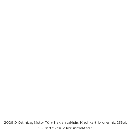
destek@cetinbasmotor.com
Yeşilova Mah. Aspendos Bulv. No:176/D Kat -2 Muratpaşa/Antalya
KURUMSAL
KATEGORİLER
HIZLI BAĞLANTILAR
2026 © Çetinbaş Motor Tüm hakları saklıdır. Kredi kartı bilgileriniz 256bit
SSL sertifikası ile korunmaktadır.