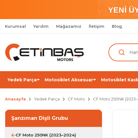
YENİ ÜY
YENİ Ü
YENİ ÜY
Kurumsal
Yardım
Mağazamız
İletişim
Blog
Yedek Parça
Motosiklet Aksesuar
Motosiklet Kask
Anasayfa
Yedek Parça
CF Moto
CF Moto 250NK (2023–
Şanzıman Dişli Grubu
CF Moto 250NK (2023–2024)