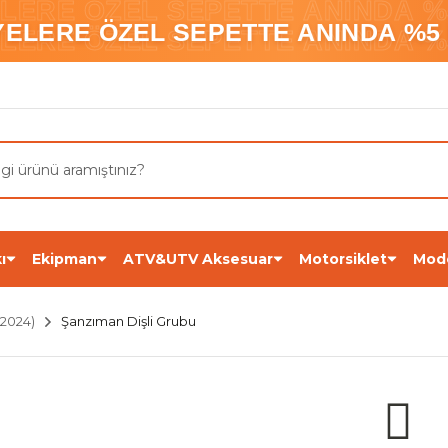
ELERE ÖZEL SEPETTE ANINDA %5
YELERE ÖZEL SEPETTE ANINDA %5 
ELERE ÖZEL SEPETTE ANINDA %5
ı
Ekipman
ATV&UTV Aksesuar
Motorsiklet
Mod
2024)
Şanzıman Dişli Grubu