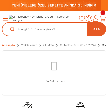
YENİ ÜYELERE ÖZEL SEPETTE ANINDA %5 İNDİRİM
YENİ ÜYELERE ÖZEL SEPETTE ANINDA %5 İNDİRİM
YENİ ÜYELERE ÖZEL SEPETTE ANINDA %5 İNDİRİM
ARA
Anasayfa
Yedek Parça
CF Moto
CF Moto 250NK (2023–2024)
Ön G
Ürün Bulunamadı.