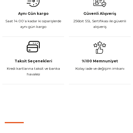
Aynı Gün kargo
Güvenli Alışveriş
Saat 14:00’a kadar ki siparişlerde
256bit SSL Sertifikası ile güvenli
aynı gün kargo
alışveriş
Taksit Seçenekleri
%100 Memnuniyet
Kredi kartlarına taksit ve banka
Kolay iade ve değişim imkanı
havalesi
MÜŞTERİ HİZMETLERİ
0501 053 07 07