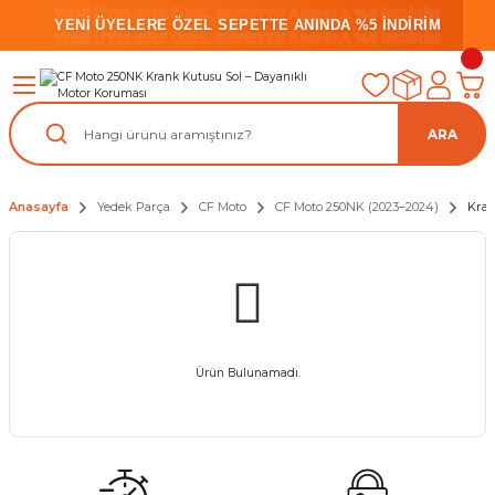
YENİ ÜYELERE ÖZEL SEPETTE ANINDA %5 İNDİRİM
YENİ ÜYELERE ÖZEL SEPETTE ANINDA %5 İNDİRİM
YENİ ÜYELERE ÖZEL SEPETTE ANINDA %5 İNDİRİM
ARA
Anasayfa
Yedek Parça
CF Moto
CF Moto 250NK (2023–2024)
Kran
Ürün Bulunamadı.