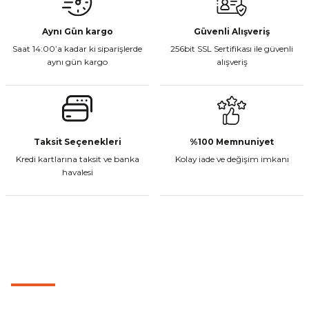
Aynı Gün kargo
Güvenli Alışveriş
Saat 14:00’a kadar ki siparişlerde
256bit SSL Sertifikası ile güvenli
aynı gün kargo
alışveriş
Taksit Seçenekleri
%100 Memnuniyet
Kredi kartlarına taksit ve banka
Kolay iade ve değişim imkanı
havalesi
MÜŞTERİ HİZMETLERİ
0501 053 07 07