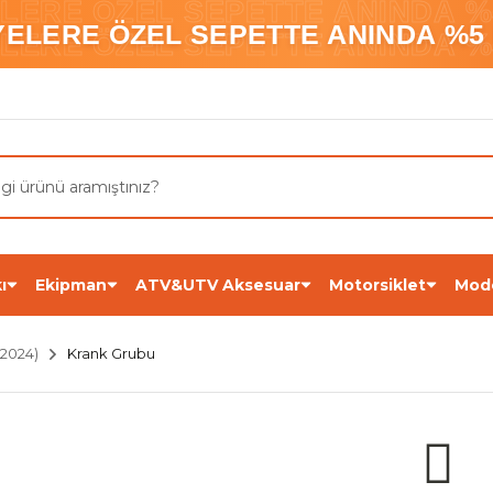
ELERE ÖZEL SEPETTE ANINDA %5
YELERE ÖZEL SEPETTE ANINDA %5 
ELERE ÖZEL SEPETTE ANINDA %5
ı
Ekipman
ATV&UTV Aksesuar
Motorsiklet
Mod
2024)
Krank Grubu