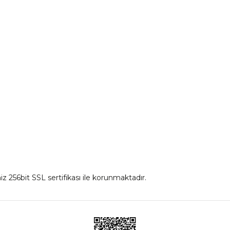
irim Formu
Eldiven Çeşitleri
İnterkom
Mont
iz 256bit SSL sertifikası ile korunmaktadır.