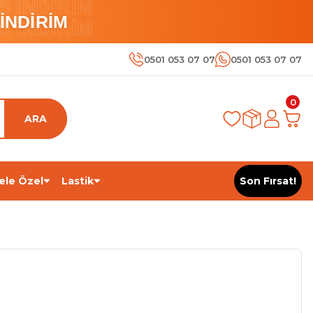
 İNDİRİM
İNDİRİM
 İNDİRİM
0501 053 07 07
0501 053 07 07
0
ARA
ele Özel
Lastik
Son Fırsat!