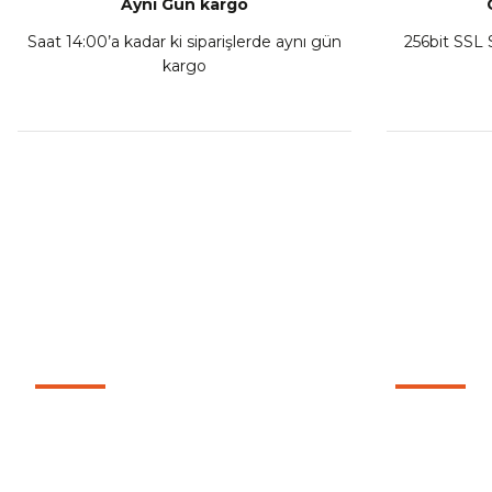
Aynı Gün kargo
Saat 14:00’a kadar ki siparişlerde aynı gün
256bit SSL S
kargo
MÜŞTERİ HİZMETLERİ
KURUMSA
İletişim
0501 053 07 07
İletişim For