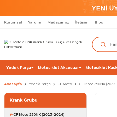
YENİ ÜY
YENİ Ü
YENİ ÜY
Kurumsal
Yardım
Mağazamız
İletişim
Blog
Yedek Parça
Motosiklet Aksesuar
Motosiklet Kask
Anasayfa
Yedek Parça
CF Moto
CF Moto 250NK (2023–
Krank Grubu
CF Moto 250NK (2023–2024)