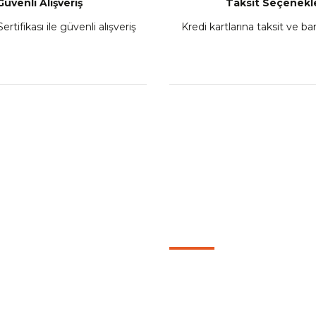
Güvenli Alışveriş
Taksit Seçenekle
ertifikası ile güvenli alışveriş
Kredi kartlarına taksit ve b
L
KATEGORİLER
Motorcu Kaskları
mu
Aksesuar Ürünleri