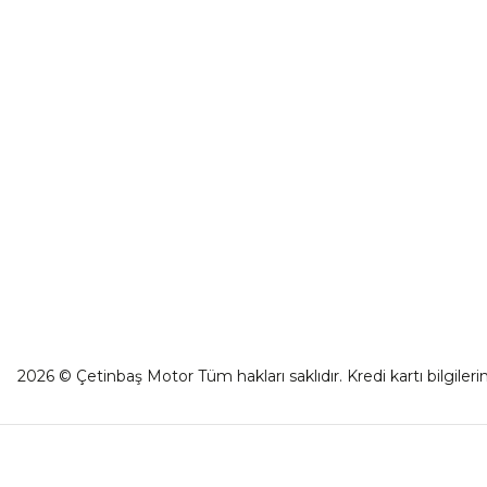
0501 053 07 07
Havale Bild
destek@cetinbasmotor.com
Kargo Takibi
Yeşilova Mah. Aspendos Bulv. No:176/D
Kat -2 Muratpaşa/Antalya
2026 © Çetinbaş Motor Tüm hakları saklıdır. Kredi kartı bilgilerin