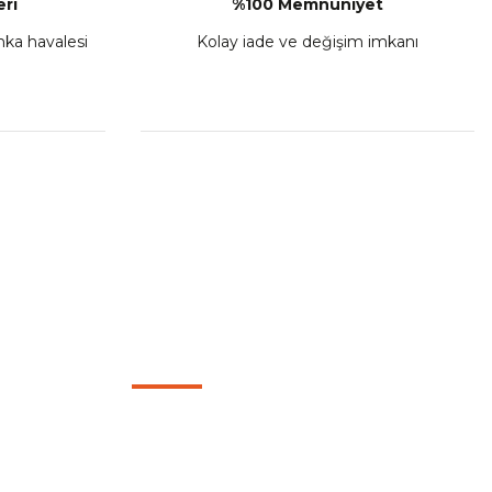
ri
%100 Memnuniyet
anka havalesi
Kolay iade ve değişim imkanı
HIZLI BAĞLANTILAR
Mesafeli Satış Sözleşmesi
Gizlilik ve Güvenlik