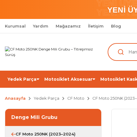
YENİ ÜY
YENİ Ü
YENİ ÜY
Kurumsal
Yardım
Mağazamız
İletişim
Blog
Yedek Parça
Motosiklet Aksesuar
Motosiklet Kask
Anasayfa
Yedek Parça
CF Moto
CF Moto 250NK (2023–
Denge Mili Grubu
CF Moto 250NK (2023–2024)