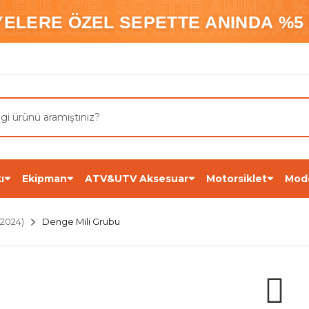
ELERE ÖZEL SEPETTE ANINDA %5
YELERE ÖZEL SEPETTE ANINDA %5 
ELERE ÖZEL SEPETTE ANINDA %5
ı
Ekipman
ATV&UTV Aksesuar
Motorsiklet
Mod
2024)
Denge Mili Grubu