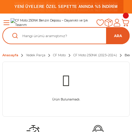
YENİ ÜYELERE ÖZEL SEPETTE ANINDA %5 İNDİRİM
YENİ ÜYELERE ÖZEL SEPETTE ANINDA %5 İNDİRİM
YENİ ÜYELERE ÖZEL SEPETTE ANINDA %5 İNDİRİM
ARA
Anasayfa
Yedek Parça
CF Moto
CF Moto 250NK (2023–2024)
Ben
Ürün Bulunamadı.