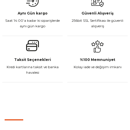
Aynı Gün kargo
Güvenli Alışveriş
Saat 14:00’a kadar ki siparişlerde
256bit SSL Sertifikası ile güvenli
aynı gün kargo
alışveriş
Taksit Seçenekleri
%100 Memnuniyet
Kredi kartlarına taksit ve banka
Kolay iade ve değişim imkanı
havalesi
MÜŞTERİ HİZMETLERİ
0501 053 07 07