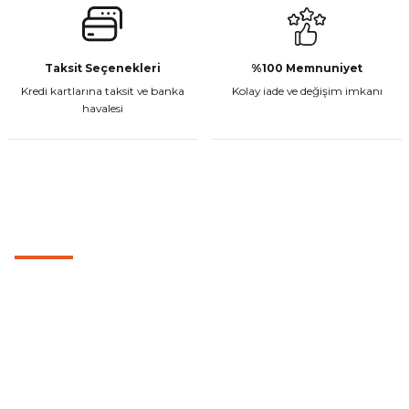
Taksit Seçenekleri
%100 Memnuniyet
Kredi kartlarına taksit ve banka
Kolay iade ve değişim imkanı
havalesi
MÜŞTERİ HİZMETLERİ
0501 053 07 07
0501 053 07 07
destek@cetinbasmotor.com
Yeşilova Mah. Aspendos Bulv. No:176/D Kat -2 Muratpaşa/Antalya