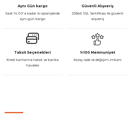
Aynı Gün kargo
Güvenli Alışveriş
Saat 14:00’a kadar ki siparişlerde
256bit SSL Sertifikası ile güvenli
aynı gün kargo
alışveriş
Taksit Seçenekleri
%100 Memnuniyet
Kredi kartlarına taksit ve banka
Kolay iade ve değişim imkanı
havalesi
MÜŞTERİ HİZMETLERİ
0501 053 07 07