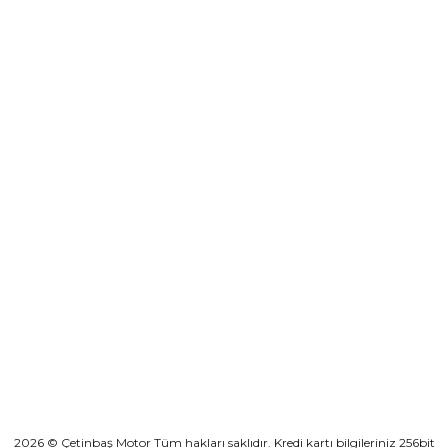
0501 053 07 07
destek@cetinbasmotor.com
Yeşilova Mah. Aspendos Bulv. No:176/D Kat -2 Muratpaşa/Antalya
KURUMSAL
KATEGORİLER
HIZLI BAĞLANTILAR
2026 © Çetinbaş Motor Tüm hakları saklıdır. Kredi kartı bilgileriniz 256bit