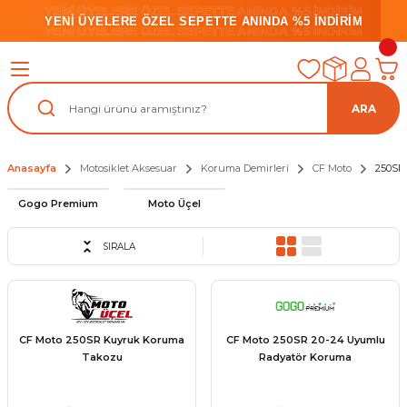
YENİ ÜYELERE ÖZEL SEPETTE ANINDA %5 İNDİRİM
YENİ ÜYELERE ÖZEL SEPETTE ANINDA %5 İNDİRİM
YENİ ÜYELERE ÖZEL SEPETTE ANINDA %5 İNDİRİM
ARA
Anasayfa
Motosiklet Aksesuar
Koruma Demirleri
CF Moto
250SR
Gogo Premium
Moto Üçel
SIRALA
CF Moto 250SR Kuyruk Koruma
CF Moto 250SR 20-24 Uyumlu
Takozu
Radyatör Koruma