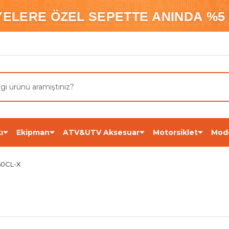
ELERE ÖZEL SEPETTE ANINDA %5
YELERE ÖZEL SEPETTE ANINDA %5 
ELERE ÖZEL SEPETTE ANINDA %5
ı
Ekipman
ATV&UTV Aksesuar
Motorsiklet
Mod
50CL-X