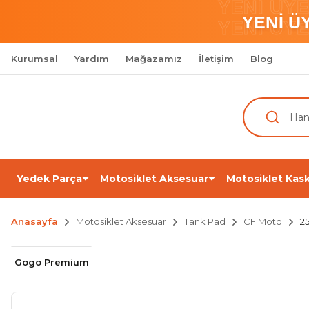
YENİ ÜY
YENİ Ü
YENİ ÜY
Kurumsal
Yardım
Mağazamız
İletişim
Blog
Yedek Parça
Motosiklet Aksesuar
Motosiklet Kask
Anasayfa
Motosiklet Aksesuar
Tank Pad
CF Moto
2
Gogo Premium