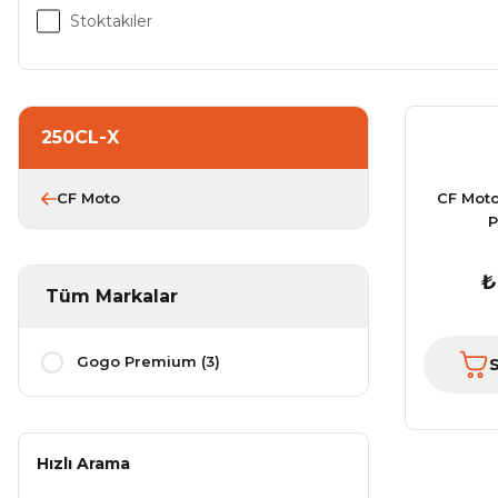
Stoktakiler
250CL-X
CF Moto
CF Mot
P
₺
Tüm Markalar
Gogo Premium (3)
Hızlı Arama