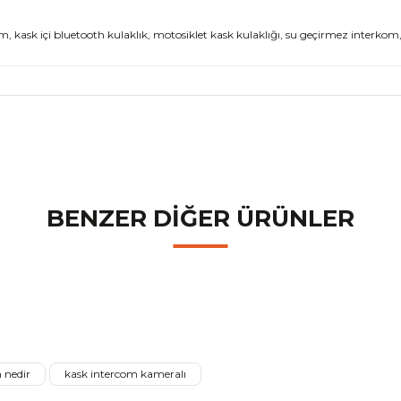
m, kask içi bluetooth kulaklık, motosiklet kask kulaklığı, su geçirmez interkom
nularda yetersiz gördüğünüz noktaları öneri formunu kullanarak tarafımız
Bu ürüne ilk yorumu siz yapın!
BENZER DİĞER ÜRÜNLER
Yorum Yaz
ni
 Airflow 2 Rose Gold Motosiklet Kaskı
LS2 Strobe 2 Pha
 nedir
kask intercom kameralı