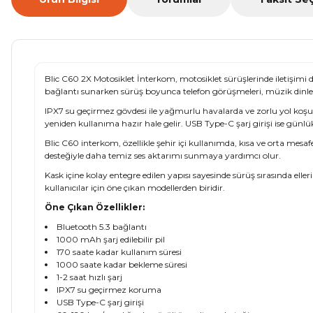
Blic C60 2X Motosiklet İnterkom, motosiklet sürüşlerinde iletişimi 
bağlantı sunarken sürüş boyunca telefon görüşmeleri, müzik dinlem
IPX7 su geçirmez gövdesi ile yağmurlu havalarda ve zorlu yol koşull
yeniden kullanıma hazır hale gelir. USB Type-C şarj girişi ise günlü
Blic C60 interkom, özellikle şehir içi kullanımda, kısa ve orta mesa
desteğiyle daha temiz ses aktarımı sunmaya yardımcı olur.
Kask içine kolay entegre edilen yapısı sayesinde sürüş sırasında ell
kullanıcılar için öne çıkan modellerden biridir.
Öne Çıkan Özellikler:
Bluetooth 5.3 bağlantı
1000 mAh şarj edilebilir pil
170 saate kadar kullanım süresi
1000 saate kadar bekleme süresi
1-2 saat hızlı şarj
IPX7 su geçirmez koruma
USB Type-C şarj girişi