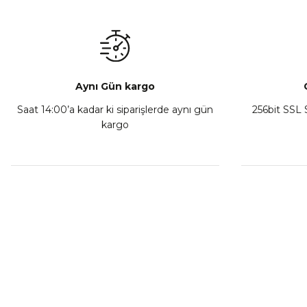
₺ 3.299,00
Sepete Ekle
Aynı Gün kargo
Saat 14:00’a kadar ki siparişlerde aynı gün
256bit SSL S
kargo
LS2 Strobe 2 Motosiklet Kaskı Mat Yeşil
LS2 Strobe
₺ 5.749,00
Sepete Ekle
MÜŞTERİ HİZMETLERİ
KURUMSA