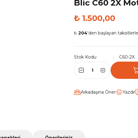
Blic C60 2X Mo
₺ 1.500,00
₺
204
'den başlayan taksitlerle
Stok Kodu
C60-2X
Arkadaşına Öner
Yazdır
çenekleri
Önerileriniz