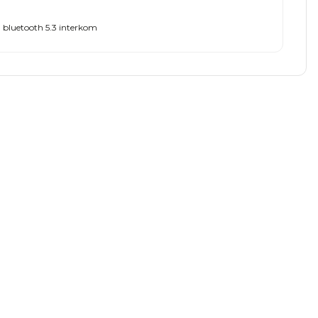
, bluetooth 5.3 interkom
a iletebilirsiniz.
ntom Motosiklet Kaskı Mat Titanyum Gri Kırmızı