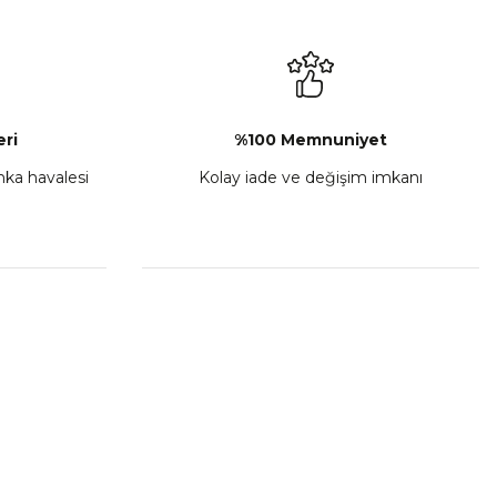
₺ 6.499,00
Sepete Ekle
ri
%100 Memnuniyet
anka havalesi
Kolay iade ve değişim imkanı
klet Kaskı Siyah Kırmızı
99,00
te Ekle
HIZLI BAĞLANTILAR