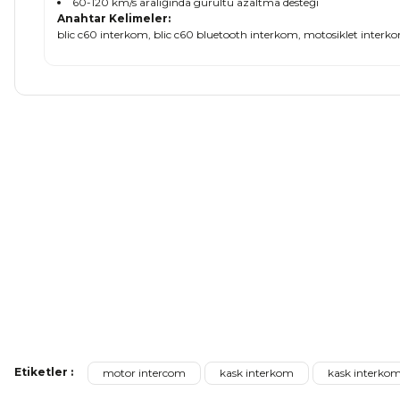
60-120 km/s aralığında gürültü azaltma desteği
Anahtar Kelimeler:
blic c60 interkom, blic c60 bluetooth interkom, motosiklet interko
Bu ürünün fiyat bilgisi, resim, ürün açıklamalarında ve diğer ko
Görüş ve önerileriniz için teşekkür ederiz.
Ürün resmi kalitesiz, bozuk veya görüntülenemiyor.
Ürün açıklamasında eksik bilgiler bulunuyor.
Ürün bilgilerinde hatalar bulunuyor.
Ürün fiyatı diğer sitelerden daha pahalı.
Bu ürüne benzer farklı alternatifler olmalı.
Ye
LS2 Airflow 2 Yarım Motosiklet Kaskı Mat Kum
LS2
Etiketler :
motor intercom
kask interkom
kask interkom