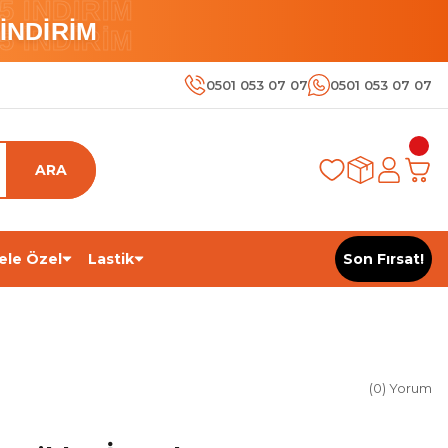
 İNDİRİM
İNDİRİM
 İNDİRİM
0501 053 07 07
0501 053 07 07
ARA
ele Özel
Lastik
Son Fırsat!
(0) Yorum