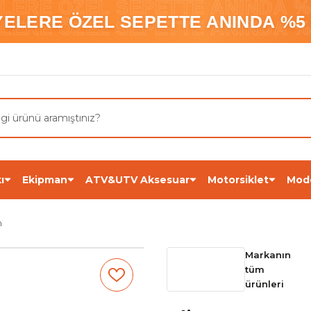
ELERE ÖZEL SEPETTE ANINDA %5
YELERE ÖZEL SEPETTE ANINDA %5 
ELERE ÖZEL SEPETTE ANINDA %5
ı
Ekipman
ATV&UTV Aksesuar
Motorsiklet
Mod
m
Markanın
tüm
ürünleri