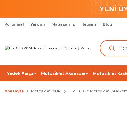
YENİ ÜY
YENİ Ü
YENİ ÜY
Kurumsal
Yardım
Mağazamız
İletişim
Blog
Yedek Parça
Motosiklet Aksesuar
Motosiklet Kask
Anasayfa
Motosiklet Kaskı
Blic C60 2X Motosiklet İnterko