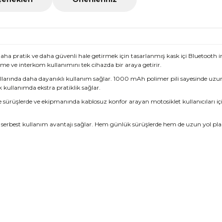
daha pratik ve daha güvenli hale getirmek için tasarlanmış kask içi Bluetooth in
e ve interkom kullanımını tek cihazda bir araya getirir.
arında daha dayanıklı kullanım sağlar. 1000 mAh polimer pili sayesinde uzun kul
k kullanımda ekstra pratiklik sağlar.
fe sürüşlerde ve ekipmanında kablosuz konfor arayan motosiklet kullanıcıları içi
eri serbest kullanım avantajı sağlar. Hem günlük sürüşlerde hem de uzun yol pla