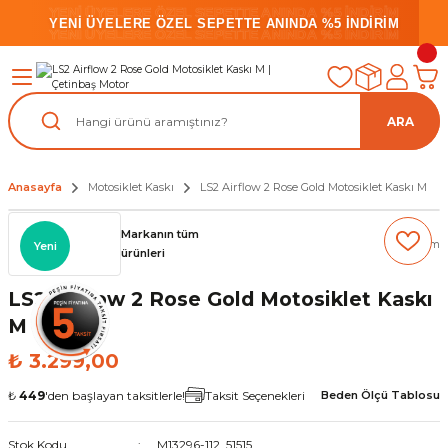
YENİ ÜYELERE ÖZEL SEPETTE ANINDA %5 İNDİRİM
YENİ ÜYELERE ÖZEL SEPETTE ANINDA %5 İNDİRİM
YENİ ÜYELERE ÖZEL SEPETTE ANINDA %5 İNDİRİM
ARA
Anasayfa
Motosiklet Kaskı
LS2 Airflow 2 Rose Gold Motosiklet Kaskı M
Markanın tüm
(0) Yorum
Yeni
ürünleri
LS2 Airflow 2 Rose Gold Motosiklet Kaskı
M
₺ 3.299,00
₺
449
'den başlayan taksitlerle!
Taksit Seçenekleri
Beden Ölçü Tablosu
Stok Kodu
M13296-112_51515