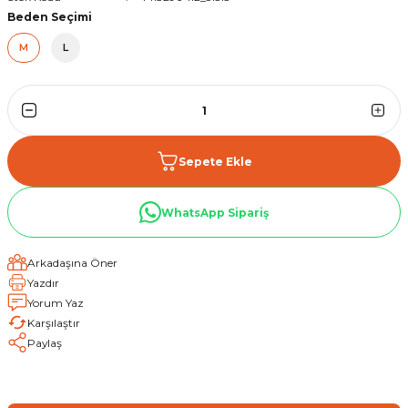
Beden Seçimi
M
L
Sepete Ekle
WhatsApp Sipariş
Arkadaşına Öner
Yazdır
Yorum Yaz
Karşılaştır
Paylaş