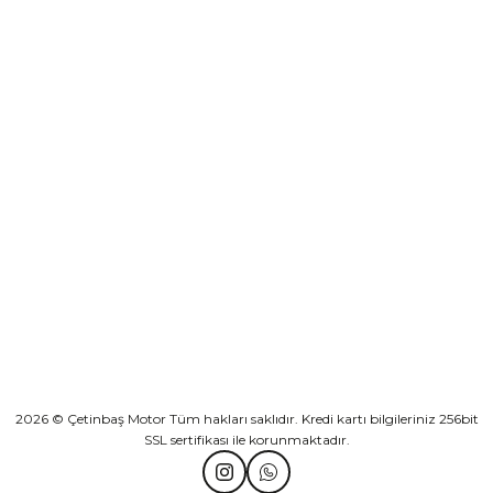
₺ 5.749,00
Yeşilova Mah. Aspendos Bulv. No:176/D Kat -2 Muratpaşa/Antalya
Sepete Ekle
KURUMSAL
LS2 Strobe 2 Motosiklet Kaskı Mat Mavi
KATEGORİLER
₺ 5.749,00
HIZLI BAĞLANTILAR
Sepete Ekle
2026 © Çetinbaş Motor Tüm hakları saklıdır. Kredi kartı bilgileriniz 256bit
SSL sertifikası ile korunmaktadır.
LS2 Stream 2 Tinux Motosiklet Kaskı Siyah Kırmızı